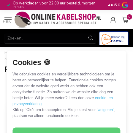
Op werkdagen voor 22.00 uur besteld, morgen
10+
jaar produ
4.6
/5.0
in huis
0
MENU
Home
/
Stroom & Energie
/
Connectoren
/
12-24V auto
connectoren
/
Powerlet connector
Cookies 🍪
Powerlet connector
We gebruiken cookies en vergelijkbare technologieën om je
9 PRODUCTEN
beter en persoonlijker te helpen. Functionele cookies zorgen
ervoor dat de website goed werkt en hebben ook een
analytische functie. Zo maken we de website elke dag een
Filters
SORTEER OP
beetje beter. Wil je meer weten? Lees dan onze
cookie- en
privacyverklaring
.
Klik op ‘Oké’ om te accepteren. Als je kiest voor
‘weigeren’
,
MEEST VERKOCHT
plaatsen we alleen functionele cookies.