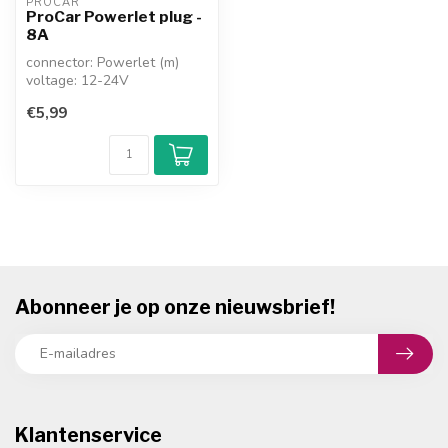
PROCAR
ProCar Powerlet plug -
8A
connector: Powerlet (m)
voltage: 12-24V
max.: 8A
€5,99
bevestiging: solderen
voor gebr...
Abonneer je op onze nieuwsbrief!
Klantenservice