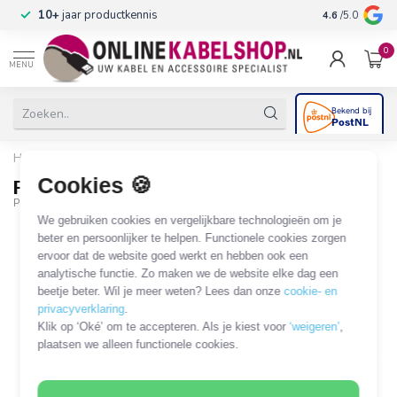
n
10+
jaar productkennis
4.6
/5.0
0
MENU
Home
/
ProCar Powerlet plug - 8A
Cookies 🍪
ProCar Powerlet plug - 8A
PC-67751500
We gebruiken cookies en vergelijkbare technologieën om je
beter en persoonlijker te helpen. Functionele cookies zorgen
ervoor dat de website goed werkt en hebben ook een
analytische functie. Zo maken we de website elke dag een
beetje beter. Wil je meer weten? Lees dan onze
cookie- en
privacyverklaring
.
Klik op ‘Oké’ om te accepteren. Als je kiest voor
‘weigeren’
,
plaatsen we alleen functionele cookies.