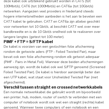
deze kabel ook uitstekend gebruikt worden in CAT5 (tot
100Mbit/s), CAT6 (tot 1000Mbit/s) en CAT6a (tot 10Gbit/s)
netwerken. Aangezien veel providers in Nederland steeds
hogere internetsnelheden aanbieden is het aan te bevelen een
CAT7 kabel te gebruiken. CAT7 en CAT6a zijn allebei geschikt
voor netwerken tot 10 Gbit/s, al beschikt CAT7 wel over meer
bandbreedte en is de 10 Gbit/s snelheid ook te realiseren over
langere lengtes (getest tot 100 meter).
PiMF + FTP = S/FTP kabel
De kabel is voorzien van een gevlochten folie afscherming
rondom de getwiste aders (FTP - Foiled Twisted Pair), maar
bevat ook een folie afscherming rondom elk getwist aderpaar
(PiMF - Pairs in Metal Foil). Wanneer deze beiden afschermingen
aanwezig zijn, wordt de kabel ook wel S/FTP genoemd (Screened
Foiled Twisted Pair). De kabel is hierdoor aanzienlijk beter dan
een UTP kabel, wat staat voor Unshielded Twisted Pair (niet
afgeschermd).
Verschil tussen straight en crossed netwerkkabels
Een normale netwerkkabel die gebruikt wordt om bijvoorbeeld
een printer, hub, modem, router of switch te verbinden met een
computer of notebook wordt ook wel een straight (rechte) kabel
genoemd. Wanneer twee computers of een notebook en een