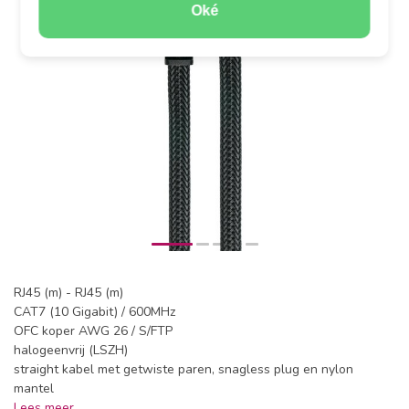
Oké
RJ45 (m) - RJ45 (m)
CAT7 (10 Gigabit) / 600MHz
OFC koper AWG 26 / S/FTP
halogeenvrij (LSZH)
straight kabel met getwiste paren, snagless plug en nylon
mantel
Lees meer
.