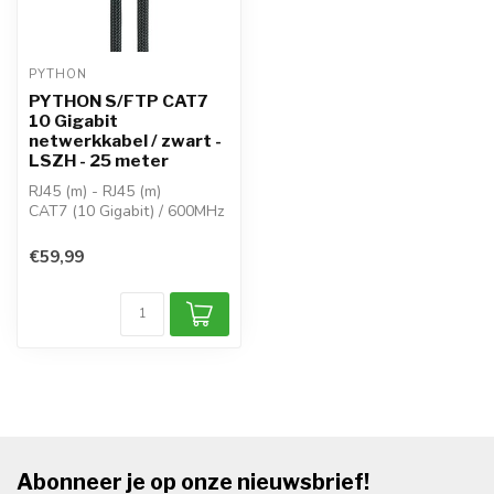
PYTHON
PYTHON S/FTP CAT7
10 Gigabit
netwerkkabel / zwart -
LSZH - 25 meter
RJ45 (m) - RJ45 (m)
CAT7 (10 Gigabit) / 600MHz
OFC koper AWG 26 / S/FTP
halogeen...
€59,99
Abonneer je op onze nieuwsbrief!