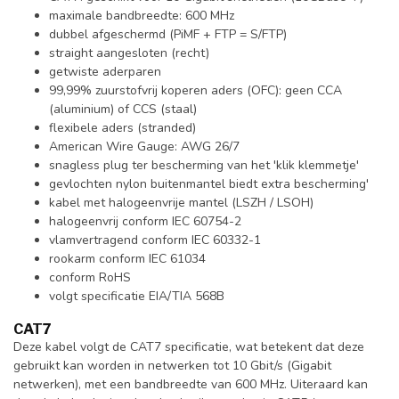
maximale bandbreedte: 600 MHz
dubbel afgeschermd (PiMF + FTP = S/FTP)
straight aangesloten (recht)
getwiste aderparen
99,99% zuurstofvrij koperen aders (OFC): geen CCA
(aluminium) of CCS (staal)
flexibele aders (stranded)
American Wire Gauge: AWG 26/7
snagless plug ter bescherming van het 'klik klemmetje'
gevlochten nylon buitenmantel biedt extra bescherming'
kabel met halogeenvrije mantel (LSZH / LSOH)
halogeenvrij conform IEC 60754-2
vlamvertragend conform IEC 60332-1
rookarm conform IEC 61034
conform RoHS
volgt specificatie EIA/TIA 568B
CAT7
Deze kabel volgt de CAT7 specificatie, wat betekent dat deze
gebruikt kan worden in netwerken tot 10 Gbit/s (Gigabit
netwerken), met een bandbreedte van 600 MHz. Uiteraard kan