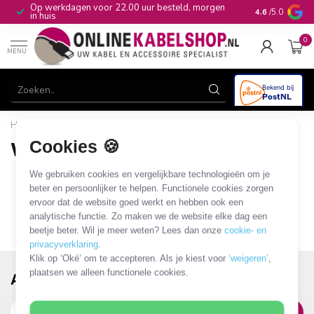
Op werkdagen voor 22.00 uur besteld, morgen
10+
jaar produ
4.6
/5.0
in huis
0
MENU
Home
/
Merken
/
Warton Metals
Cookies 🍪
Warton Metals
0 PRODUCTEN
We gebruiken cookies en vergelijkbare technologieën om je
beter en persoonlijker te helpen. Functionele cookies zorgen
ervoor dat de website goed werkt en hebben ook een
analytische functie. Zo maken we de website elke dag een
beetje beter. Wil je meer weten? Lees dan onze
cookie- en
privacyverklaring
.
Klik op ‘Oké’ om te accepteren. Als je kiest voor
‘weigeren’
,
plaatsen we alleen functionele cookies.
Abonneer je op onze nieuwsbrief!