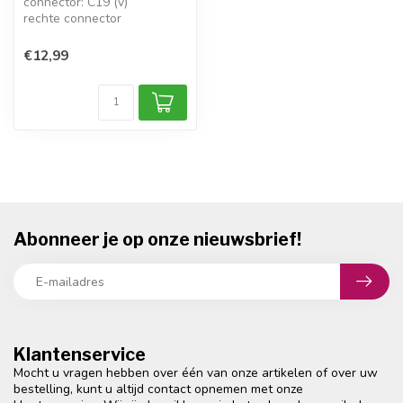
connector: C19 (v)
rechte connector
bevestiging: schroeven
max.: 16A / 250V
€12,99
conf...
Abonneer je op onze nieuwsbrief!
Klantenservice
Mocht u vragen hebben over één van onze artikelen of over uw
bestelling, kunt u altijd contact opnemen met onze