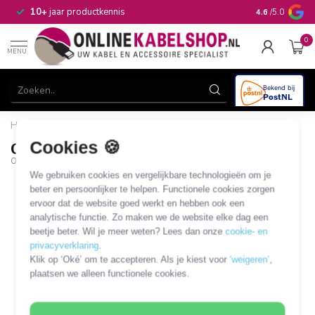
n
10+
jaar productkennis
4.6
/5.0
0
MENU
Home
/
C19 connector
Cookies 🍪
C19 connector
OKS-22382
We gebruiken cookies en vergelijkbare technologieën om je
beter en persoonlijker te helpen. Functionele cookies zorgen
ervoor dat de website goed werkt en hebben ook een
analytische functie. Zo maken we de website elke dag een
beetje beter. Wil je meer weten? Lees dan onze
cookie- en
privacyverklaring
.
Klik op ‘Oké’ om te accepteren. Als je kiest voor
‘weigeren’
,
plaatsen we alleen functionele cookies.