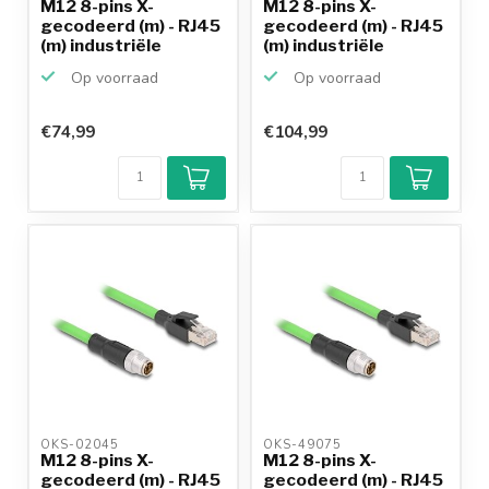
M12 8-pins X-
M12 8-pins X-
gecodeerd (m) - RJ45
gecodeerd (m) - RJ45
(m) industriële
(m) industriële
netwerk...
netwerk...
Op voorraad
Op voorraad
€74,99
€104,99
Klantenbeoordeling
9,2/10
Achteraf
betalen mogelijk
10+
jaar
productkennis
OKS-02045 
OKS-49075 
M12 8-pins X-
M12 8-pins X-
gecodeerd (m) - RJ45
gecodeerd (m) - RJ45