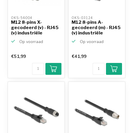
OKS-56004 
OKS-03124 
M12 8-pins X-
M12 8-pins A-
gecodeerd (v) - RJ45
gecodeerd (m) - RJ45
(v) industriële
(v) industriële
netwerk...
netwerk...
Op voorraad
Op voorraad
€51,99
€41,99
Klantenbeoordeling
9,2/10
Achteraf
betalen mogelijk
10+
jaar
productkennis