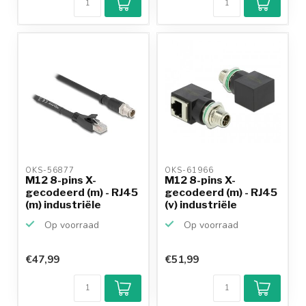
OKS-56877 
OKS-61966 
M12 8-pins X-
M12 8-pins X-
gecodeerd (m) - RJ45
gecodeerd (m) - RJ45
(m) industriële
(v) industriële
netwerk...
netwerk...
Op voorraad
Op voorraad
€47,99
€51,99
Klantenbeoordeling
9,2/10
Achteraf
betalen mogelijk