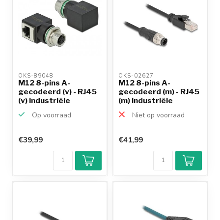
OKS-89048 
OKS-02627 
M12 8-pins A-
M12 8-pins A-
gecodeerd (v) - RJ45
gecodeerd (m) - RJ45
(v) industriële
(m) industriële
netwerk...
netwerk...
Op voorraad
Niet op voorraad
€39,99
€41,99