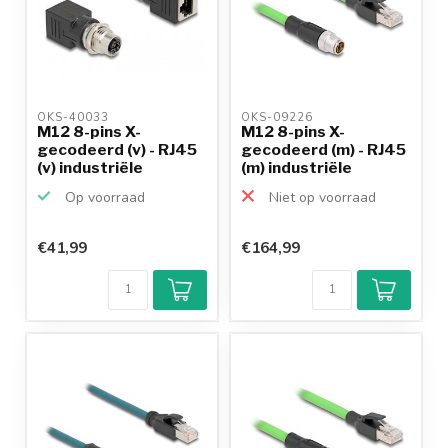
OKS-40033 
OKS-09226 
M12 8-pins X-
M12 8-pins X-
gecodeerd (v) - RJ45
gecodeerd (m) - RJ45
(v) industriële
(m) industriële
netwerk...
netwerk...
Op voorraad
Niet op voorraad
€41,99
€164,99