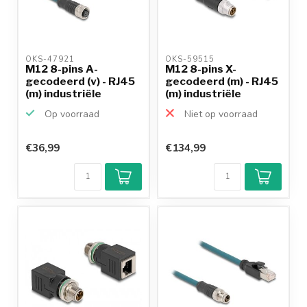
OKS-47921 
OKS-59515 
M12 8-pins A-
M12 8-pins X-
gecodeerd (v) - RJ45
gecodeerd (m) - RJ45
(m) industriële
(m) industriële
netwerk...
netwerk...
Op voorraad
Niet op voorraad
€36,99
€134,99