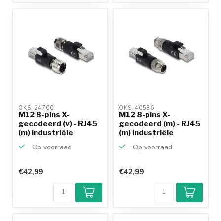
10+
jaar
productkennis
OKS-24700 
OKS-40586 
M12 8-pins X-
M12 8-pins X-
gecodeerd (v) - RJ45
gecodeerd (m) - RJ45
(m) industriële
(m) industriële
netwerk...
netwerk...
Op voorraad
Op voorraad
€42,99
€42,99