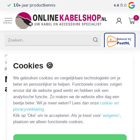
n
10+
jaar productkennis
4.6
/5.0
0
MENU
Home
/
Netwerk & Vaste Telefonie
/
Netwerkkabels en
adapters
/
Industrial Ethernet (IE) kabels en adapters
/
M12 8-
Cookies 🍪
pins - RJ45 kabels en adapters
M12 8-pins - RJ45 kabels en
We gebruiken cookies en vergelijkbare technologieën om je
beter en persoonlijker te helpen. Functionele cookies zorgen
adapters
ervoor dat de website goed werkt en hebben ook een
analytische functie. Zo maken we de website elke dag een
43 PRODUCTEN
beetje beter. Wil je meer weten? Lees dan onze
cookie- en
privacyverklaring
.
Filters
SORTEER OP
Klik op ‘Oké’ om te accepteren. Als je kiest voor
‘weigeren’
,
plaatsen we alleen functionele cookies.