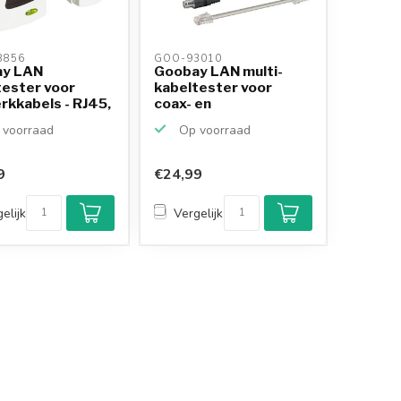
856 
GOO-93010 
y LAN
Goobay LAN multi-
tester voor
kabeltester voor
rkkabels - RJ45,
coax- en
n...
netwerkkabels ...
voorraad
Op voorraad
9
€24,99
elijk
Vergelijk