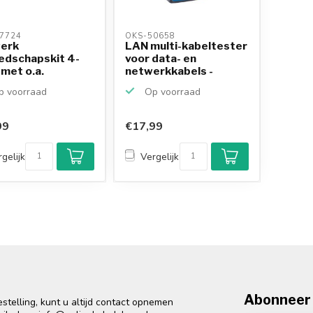
7724 
OKS-50658 
erk
LAN multi-kabeltester
edschapskit 4-
voor data- en
 met o.a.
netwerkkabels -
tang, strip...
RJ45,...
 voorraad
Op voorraad
99
€17,99
gelijk
Vergelijk
Abonneer 
telling, kunt u altijd contact opnemen