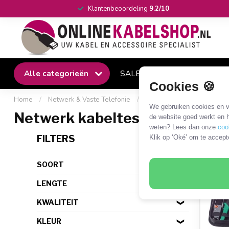
Klantenbeoordeling
9.2/10
Alle categorieën
SALE
Winkel
Klantense
Cookies 🍪
Home
/
Netwerk & Vaste Telefonie
/
Gereedschap
/
Tester
We gebruiken cookies en ve
Netwerk kabeltester
de website goed werkt en h
weten? Lees dan onze
coo
6 PR
FILTERS
Klik op ‘Oké’ om te accept
SOORT
LENGTE
KWALITEIT
KLEUR