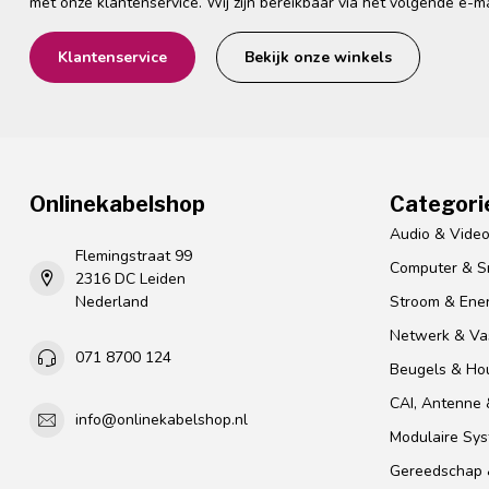
met onze klantenservice. Wij zijn bereikbaar via het volgende e-m
Klantenservice
Bekijk onze winkels
Onlinekabelshop
Categori
Audio & Vide
Flemingstraat 99
Computer & S
2316 DC Leiden
Nederland
Stroom & Ener
Netwerk & Vas
071 8700 124
Beugels & Ho
CAI, Antenne &
info@onlinekabelshop.nl
Modulaire Sy
Gereedschap 