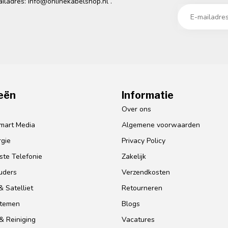
ailadres:
info@onlinekabelshop.nl
.
eën
Informatie
o
Over ons
mart Media
Algemene voorwaarden
gie
Privacy Policy
te Telefonie
Zakelijk
uders
Verzendkosten
 Satelliet
Retourneren
stemen
Blogs
& Reiniging
Vacatures