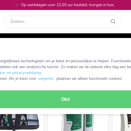
Op werkdagen voor 22.00 uur besteld, morgen in huis
rvice
32
/
Netwerk kabeltester
rgelijkbare technologieën om je beter en persoonlijker te helpen. Functionel
ebben ook een analytische functie. Zo maken we de website elke dag een bee
kie- en privacyverklaring
.
ODUCTEN
eren. Als je kiest voor
‘weigeren’
, plaatsen we alleen functionele cookies.
Oké