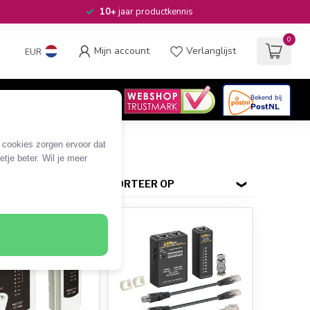
10+
jaar productkennis
0
Mijn account
Verlanglijst
EUR
4.6
/5
06
beoordelingen
e cookies zorgen ervoor dat
tje beter. Wil je meer
SORTEER OP