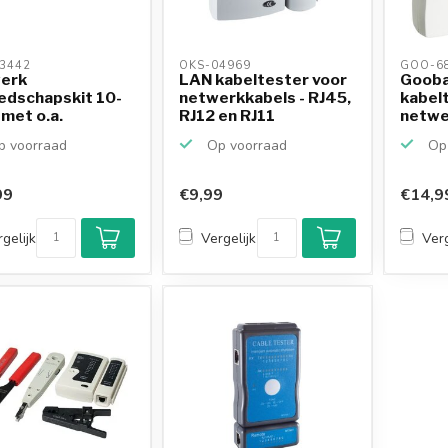
3442 
OKS-04969 
GOO-68
erk
LAN kabeltester voor
Gooba
edschapskit 10-
netwerkkabels - RJ45,
kabel
 met o.a.
RJ12 en RJ11
netwe
tang, stri...
RJ12 e
 voorraad
Op voorraad
Op 
99
€9,99
€14,9
gelijk
Vergelijk
Verg