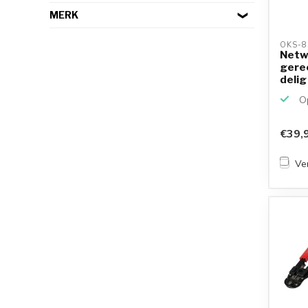
MERK
OKS-8
Netw
gere
delig
krimp
Op
€39,
Ver