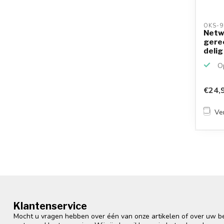
OKS-9
Netw
gere
delig
krimp
Op
€24,
Ver
Klantenservice
Mocht u vragen hebben over één van onze artikelen of over uw bes