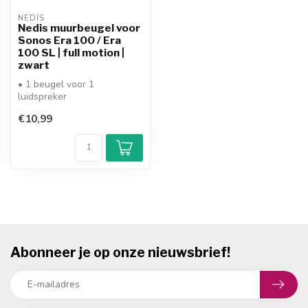
NEDIS
Nedis muurbeugel voor
Sonos Era 100 / Era
100 SL | full motion |
zwart
• 1 beugel voor 1
luidspreker
• muurafstand: max. 4,2 cm
€10,99
• draaibaar en kantel...
Abonneer je op onze nieuwsbrief!