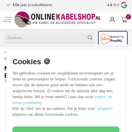
n
10+
jaar productkennis
4.6
/5.0
0
MENU
Home
/
Nedis muurbeugel voor Sonos Era 100 / Era 100 SL | full
motion | zwart
Cookies 🍪
Nedis muurbeugel voor Sonos Era 100 /
We gebruiken cookies en vergelijkbare technologieën om je
Era 100 SL | full motion | zwart
beter en persoonlijker te helpen. Functionele cookies zorgen
SPMT5800BK
ervoor dat de website goed werkt en hebben ook een
analytische functie. Zo maken we de website elke dag een
beetje beter. Wil je meer weten? Lees dan onze
cookie- en
privacyverklaring
.
Klik op ‘Oké’ om te accepteren. Als je kiest voor
‘weigeren’
,
plaatsen we alleen functionele cookies.