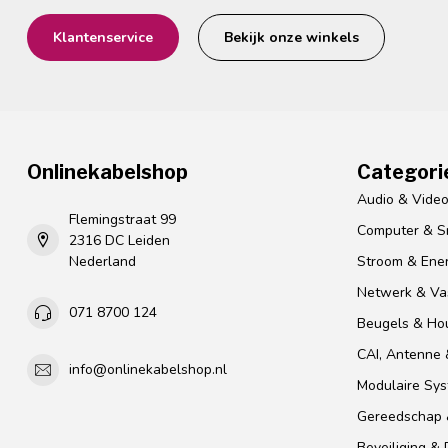
Klantenservice
Bekijk onze winkels
Onlinekabelshop
Categori
Audio & Vide
Flemingstraat 99
Computer & S
2316 DC Leiden
Nederland
Stroom & Ener
Netwerk & Vas
071 8700 124
Beugels & Ho
CAI, Antenne &
info@onlinekabelshop.nl
Modulaire Sy
Gereedschap 
Beveiliging &