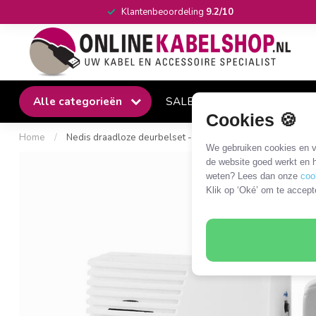
Klantenbeoordeling
9.2/10
Alle categorieën
SALE
Winkel
Klantense
Cookies 🍪
Home
/
Nedis draadloze deurbelset - geluid - batterijen / wit
We gebruiken cookies en ve
de website goed werkt en h
weten? Lees dan onze
coo
Klik op ‘Oké’ om te accept