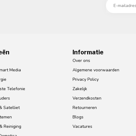
eën
Informatie
o
Over ons
mart Media
Algemene voorwaarden
gie
Privacy Policy
te Telefonie
Zakelijk
uders
Verzendkosten
 Satelliet
Retourneren
stemen
Blogs
& Reiniging
Vacatures
 Domotica