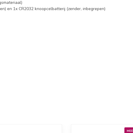
gsmateriaal)
pen) en 1x CR2032 knoopcelbatterij (zender, inbegrepen)
MEE