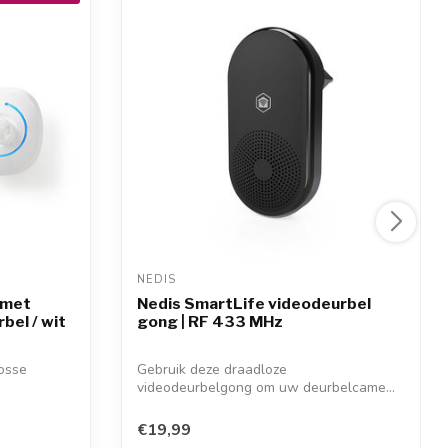
NEDIS 
 met
Nedis SmartLife videodeurbel
bel / wit
gong | RF 433 MHz
osse
Gebruik deze draadloze
videodeurbelgong om uw deurbelcame...
€19,99