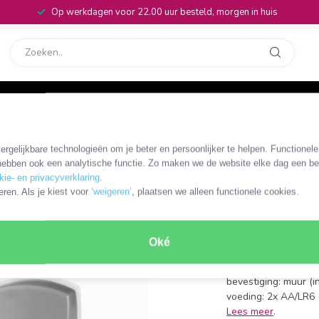
Op werkdagen voor 22.00 uur besteld, morgen in huis
rvice
32
rgelijkbare technologieën om je beter en persoonlijker te helpen. Functionel
DOORB211WT
ebben ook een analytische functie. Zo maken we de website elke dag een bee
Nedis dra
kie- en privacyverklaring
.
eren. Als je kiest voor
‘weigeren’
, plaatsen we alleen functionele cookies.
batterijen
soort: draadloze deu
Oké
bereik: tot max. 100
geluid: 80dB (vast),
bevestiging: muur (i
voeding: 2x AA/LR6 
Lees meer
.