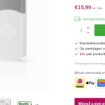
€15,99
Incl. btw
Vandaag besteld
Klantenbeoordel
Op werkdagen 
10+
jaar product
Toevoegen om te verge
Betaal eenvoudig en
Wenst u een gr