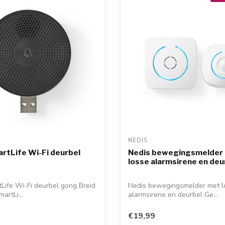
NEDIS 
rtLife Wi-Fi deurbel
Nedis bewegingsmelder
losse alarmsirene en deur
Life Wi-Fi deurbel gong Breid
Nedis bewegingsmelder met l
artLi...
alarmsirene en deurbel Ge...
€19,99