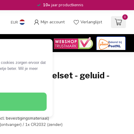
10+
jaar productkennis
0
Mijn account
Verlanglijst
EUR
4.6
/5
06
beoordelingen
e cookies zorgen ervoor dat
tje beter. Wil je meer
adloze deurbelset - geluid -
 / wit
rbelset (geluid)
 meter (open ruimte)
 keuze uit 36 melodieën
ncl. bevestigingsmateriaal)
(ontvanger) / 1x CR2032 (zender)