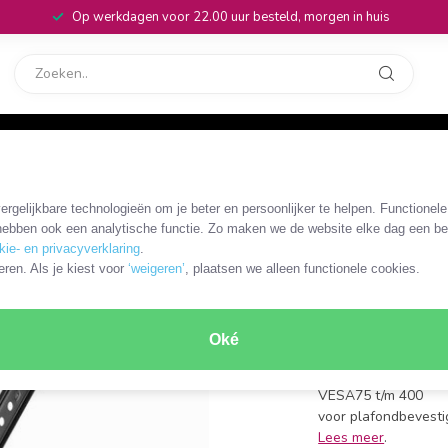
Op werkdagen voor 22.00 uur besteld, morgen in huis
rvice
32
ar / zwart
rgelijkbare technologieën om je beter en persoonlijker te helpen. Functionel
MW-HL45-3
ebben ook een analytische functie. Zo maken we de website elke dag een bee
My Wall 
kie- en privacyverklaring
.
eren. Als je kiest voor
‘weigeren’
, plaatsen we alleen functionele cookies.
tot 55 in
voor schermformaten
Oké
min./max. plafondaf
90° draaibare en 90
VESA75 t/m 400
voor plafondbevestig
Lees meer
.