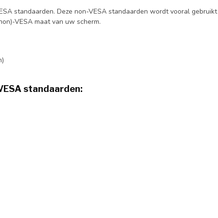
SA standaarden. Deze non-VESA standaarden wordt vooral gebruikt b
 (non)-VESA maat van uw scherm.
m)
 VESA standaarden: