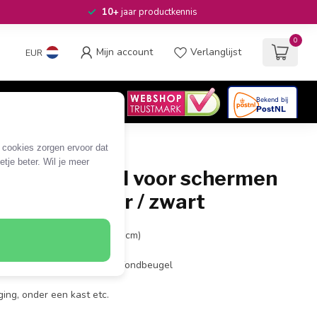
10+
jaar productkennis
0
Mijn account
Verlanglijst
EUR
4.6
/5
06
beoordelingen
e cookies zorgen ervoor dat
tje beter. Wil je meer
plafondbeugel voor schermen
ch / inklapbaar / zwart
 23 tot 55 inch (58 tot 140 cm)
stand: 52 cm / 61,4cm
° kantelbare inklapbare plafondbeugel
ing, onder een kast etc.