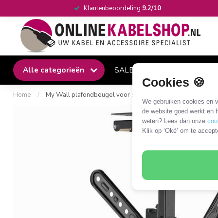
Klantenbeoordeling
9.2/10
Alle categorieën
SALE
Winkel
Klantense
Cookies 🍪
Home
/
My Wall plafondbeugel voor schermen tot 55 inch / inklapba
We gebruiken cookies en ve
de website goed werkt en h
weten? Lees dan onze
coo
Klik op ‘Oké’ om te accept