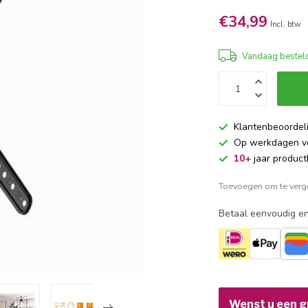
€34,99
Incl. btw
Vandaag besteld
Klantenbeoordel
Op werkdagen 
10+
jaar product
Toevoegen om te verge
Betaal eenvoudig en
Wenst u een gr