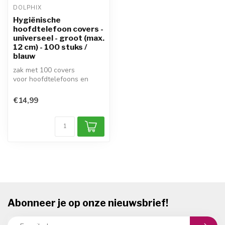
DOLPHIX
Hygiënische
hoofdtelefoon covers -
universeel - groot (max.
12 cm) - 100 stuks /
blauw
zak met 100 covers
voor hoofdtelefoons en
headsets
diameter: max. 12cm
€14,99
universee...
Abonneer je op onze nieuwsbrief!