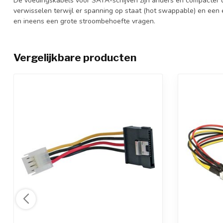
De voedingskabels voor SATA-schijven zijn anders en compacter 
verwisselen terwijl er spanning op staat (hot swappable) en een e
en ineens een grote stroombehoefte vragen.
Vergelijkbare producten