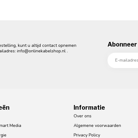
Abonneer 
telling, kunt u altijd contact opnemen
ailadres:
info@onlinekabelshop.nl
.
eën
Informatie
o
Over ons
mart Media
Algemene voorwaarden
gie
Privacy Policy