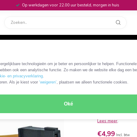
Op werkdagen voor 22.00 uur besteld, morgen in huis
rvice
32
,05 meter
rgelijkbare technologieën om je beter en persoonlijker te helpen. Functionel
OKS-38523
ebben ook een analytische functie. Zo maken we de website elke dag een bee
Floppy (m
kie- en privacyverklaring
.
eren. Als je kiest voor
‘weigeren’
, plaatsen we alleen functionele cookies.
voedings
Floppy 4-pins (m) - 
Oké
gebruik: PC-voeding 
type rechte Floppy 
Lees meer
.
€4,99
Incl. btw