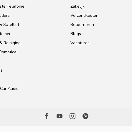
te Telefonie
Zakelijk
uders
Verzendkosten
 Satelliet
Retourneren
stemen
Blogs
& Reiniging
Vacatures
 Domotica
es
Car Audio