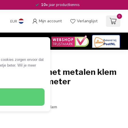
10+
jaar productkennis
0
Mijn account
Verlanglijst
EUR
4.6
/5
06
beoordelingen
e cookies zorgen ervoor dat
tje beter. Wil je meer
) - SATA (v) met metalen klem
kabel - 0,05 meter
SATA 15-pins (v)
(Floppy) > drive (SATA)
/ rechte SATA met metalen klem