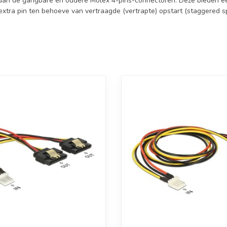
dan de gangbare en oudere Molex 4-pins-connectoren. Deze bieden ee
xtra pin ten behoeve van vertraagde (vertrapte) opstart (staggered spi