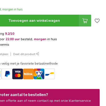
, morgen in huis
Toevoegen aan winkelwagen
ing
9.2/10
voor
22.00 uur
besteld,
morgen
in huis
kennis
lijken
Deel dit product
 veilig met je favoriete betaalmethode
oter aantal te bestellen?
en offerte aan of neem contact op met onze klantenservice