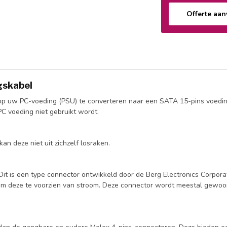
Offerte aa
gskabel
g op uw PC-voeding (PSU) te converteren naar een SATA 15-pins voedin
PC voeding niet gebruikt wordt.
an deze niet uit zichzelf losraken.
 Dit is een type connector ontwikkeld door de Berg Electronics Corpo
ts om deze te voorzien van stroom. Deze connector wordt meestal gewo