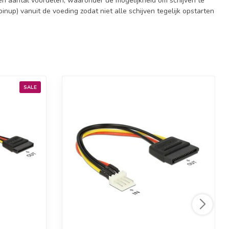
n aantal voordelen, waaronder de mogelijkheid om schijven te
nup) vanuit de voeding zodat niet alle schijven tegelijk opstarten
SALE