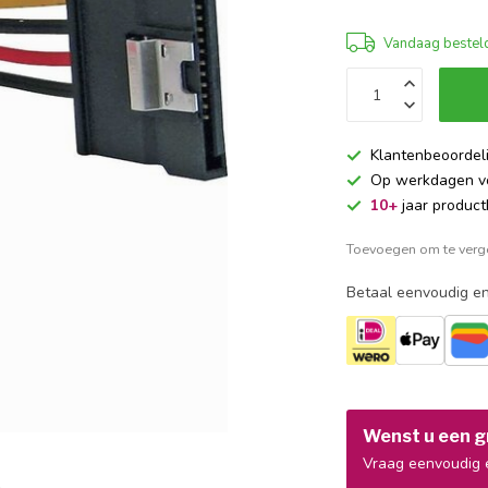
Vandaag besteld
Klantenbeoordel
Op werkdagen 
10+
jaar product
Toevoegen om te verge
Betaal eenvoudig en
Wenst u een gr
Vraag eenvoudig e