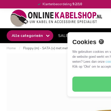
Klantenbeoordeling
9.2/10
Alle categorieën
SALE
Winkel
Klantense
Cookies 🍪
Home
/
Floppy (m) - SATA (v) met metalen klem voedingskabel - 0
We gebruiken cookies en ve
de website goed werkt en h
weten? Lees dan onze
coo
Klik op ‘Oké’ om te accept