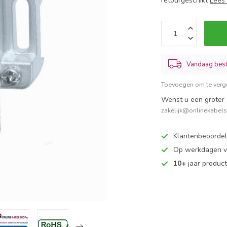
retourgeschikt
Lees
Vandaag best
Toevoegen om te verge
Wenst u een groter 
zakelijk@onlinekabel
Klantenbeoorde
Op werkdagen vo
10+
jaar produc