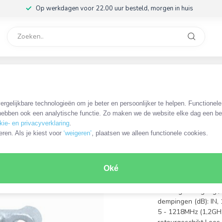
Op werkdagen voor 22.00 uur besteld, morgen in huis
rvice
32
 / 5-1218 MHz
rgelijkbare technologieën om je beter en persoonlijker te helpen. Functionel
HIR-TFC1611-SHOP
ebben ook een analytische functie. Zo maken we de website elke dag een bee
Hirschma
kie- en privacyverklaring
.
met 1 uit
eren. Als je kiest voor
‘weigeren’
, plaatsen we alleen functionele cookies.
€13,95
Incl. btw
Oké
aansluitingen: 3x F (
indeling: 1x ingang /
dempingen (dB): IN,
5 - 1218MHz (1,2GH