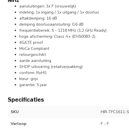
aansluitingen: 3x F (vrouwelijk)
indeling: 1x ingang / 1x uitgang / 1x doorlus
aftakdemping: 16 dB
demping doorlusaansluiting: 0,6 dB
frequentiebereik: 5 - 1218 MHz (1,2 GHz Ready)
hoge afscherming: Class A+ (EN50083-2)
4G/LTE proof
MoCa Compliant
retourgeschikt
aarde aansluiting
SHOP uitvoering (retailverpakking)
conform: RoHS
kleur: grijs
garantie: 5 jaar
Specificaties
SKU
HIR-TFC1611-
Verloop
F - F