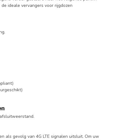
n de ideale vervangers voor rijgdozen
ng.
pliant)
ourgeschikt)
en
afsluitweerstand.
en als gevolg van 4G LTE signalen uitsluit. Om uw