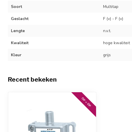
Soort
Multitap
Geslacht
F (v) - F (v)
Lengte
n.v.t.
Kwaliteit
hoge kwaliteit
Kleur
grijs
Recent bekeken
OP = OP