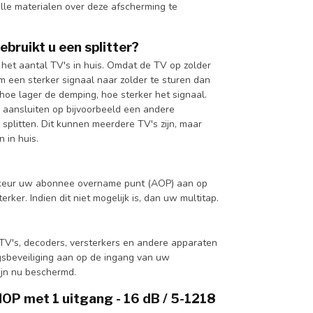
alle materialen over deze afscherming te
bruikt u een splitter?
 het aantal TV's in huis. Omdat de TV op zolder
m een sterker signaal naar zolder te sturen dan
hoe lager de demping, hoe sterker het signaal.
p aansluiten op bijvoorbeeld een andere
 splitten. Dit kunnen meerdere TV's zijn, maar
 in huis.
voorkeur uw abonnee overname punt (AOP) aan op
erker. Indien dit niet mogelijk is, dan uw multitap.
V's, decoders, versterkers en andere apparaten
gsbeveiliging aan op de ingang van uw
ijn nu beschermd.
OP met 1 uitgang - 16 dB / 5-1218