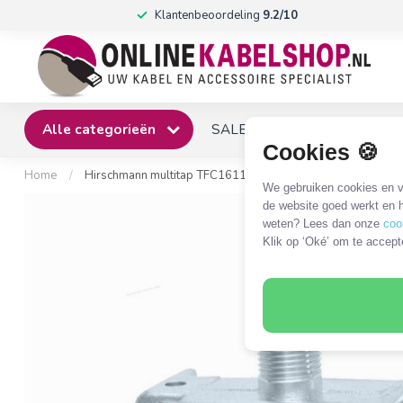
Klantenbeoordeling
9.2/10
Alle categorieën
SALE
Winkel
Klantense
Cookies 🍪
Home
/
Hirschmann multitap TFC1611 SHOP met 1 uitgang - 16 dB
We gebruiken cookies en ve
de website goed werkt en h
weten? Lees dan onze
coo
Klik op ‘Oké’ om te accept