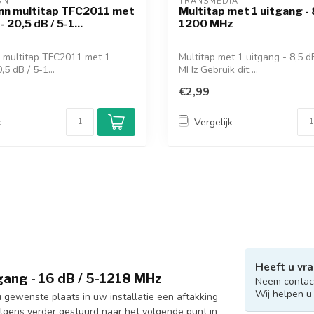
NN 
TRANSMEDIA 
nn multitap TFC2011 met
Multitap met 1 uitgang - 8
- 20,5 dB / 5-1...
1200 MHz
 multitap TFC2011 met 1
Multitap met 1 uitgang - 8,5 d
,5 dB / 5-1...
MHz Gebruik dit ...
€2,99
k
Vergelijk
Heeft u vra
ang - 16 dB / 5-1218 MHz
Neem contact
Wij helpen u
gewenste plaats in uw installatie een aftakking
olgens verder gestuurd naar het volgende punt in