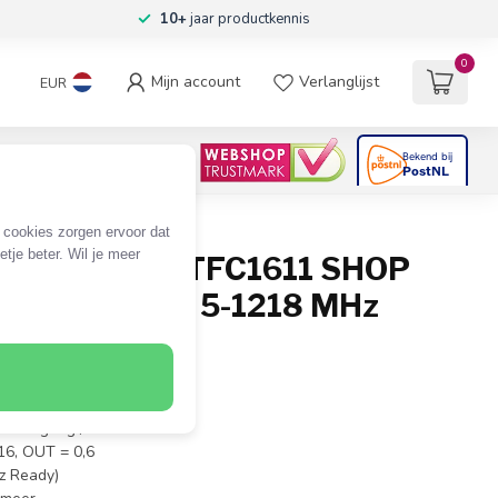
10+
jaar productkennis
0
Mijn account
Verlanglijst
EUR
4.6
/5
06
beoordelingen
e cookies zorgen ervoor dat
tje beter. Wil je meer
nn multitap TFC1611 SHOP
gang - 16 dB / 5-1218 MHz
v)
 1x uitgang / 1x doorlus
 16, OUT = 0,6
z Ready)