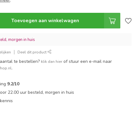
 meer
.
Toevoegen aan winkelwagen
eld, morgen in huis
lijken
Deel dit product
aantal te bestellen?
of stuur een e-mail naar
klik dan hier
.
shop.nl
ling
9.2/10
or 22.00 uur besteld, morgen in huis
tkennis