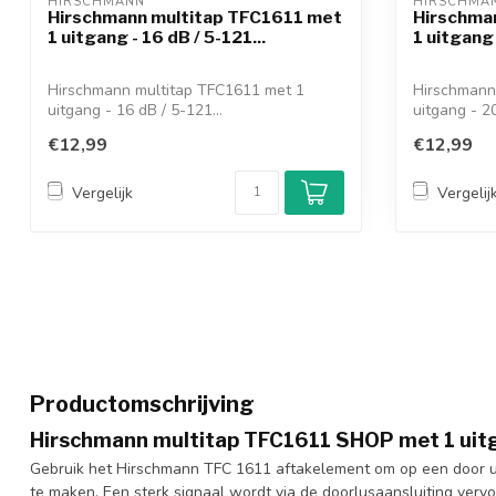
HIRSCHMANN 
HIRSCHMA
Hirschmann multitap TFC1611 met
Hirschma
1 uitgang - 16 dB / 5-121...
1 uitgang 
Hirschmann multitap TFC1611 met 1
Hirschmann
uitgang - 16 dB / 5-121...
uitgang - 20
€12,99
€12,99
Vergelijk
Vergelij
Productomschrijving
Hirschmann multitap TFC1611 SHOP met 1 uitg
Gebruik het Hirschmann TFC 1611 aftakelement om op een door u 
te maken. Een sterk signaal wordt via de doorlusaansluiting verv