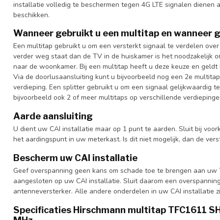
installatie volledig te beschermen tegen 4G LTE signalen dienen 
beschikken.
Wanneer gebruikt u een multitap en wanneer ge
Een multitap gebruikt u om een versterkt signaal te verdelen over
verder weg staat dan de TV in de huiskamer is het noodzakelijk o
naar de woonkamer. Bij een multitap heeft u deze keuze en geldt 
Via de doorlusaansluiting kunt u bijvoorbeeld nog een 2e multita
verdieping. Een splitter gebruikt u om een signaal gelijkwaardig te
bijvoorbeeld ook 2 of meer multitaps op verschillende verdiepingen
Aarde aansluiting
U dient uw CAI installatie maar op 1 punt te aarden. Sluit bij 
het aardingspunt in uw meterkast. Is dit niet mogelijk, dan de verst
Bescherm uw CAI installatie
Geef overspanning geen kans om schade toe te brengen aan uw T
aangesloten op uw CAI installatie. Sluit daarom een overspannin
antenneversterker. Alle andere onderdelen in uw CAI installatie z
Specificaties Hirschmann multitap TFC1611 SH
MHz