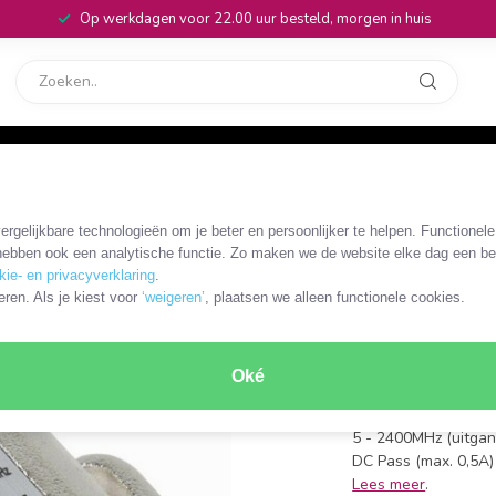
Op werkdagen voor 22.00 uur besteld, morgen in huis
rvice
32
rgelijkbare technologieën om je beter en persoonlijker te helpen. Functionel
HIR-BWS11
ebben ook een analytische functie. Zo maken we de website elke dag een bee
Hirschman
kie- en privacyverklaring
.
eren. Als je kiest voor
‘weigeren’
, plaatsen we alleen functionele cookies.
BWS11F
aansluitingen: 3x F (
Oké
indeling: 1x LNB in
demping (dB): 3dB
5 - 2400MHz (uitgan
DC Pass (max. 0,5A)
Lees meer
.