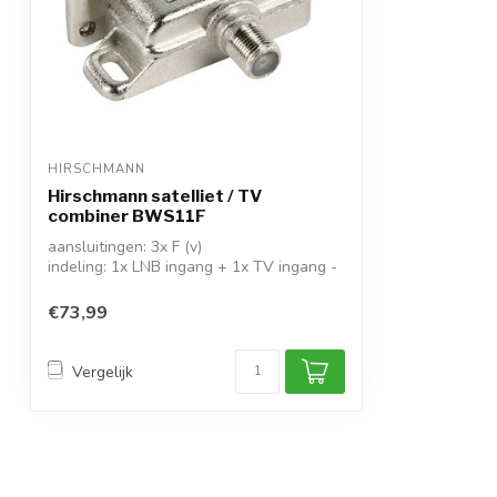
HIRSCHMANN
Hirschmann satelliet / TV
combiner BWS11F
aansluitingen: 3x F (v)
indeling: 1x LNB ingang + 1x TV ingang -
1x uitgang
demp...
€73,99
Vergelijk