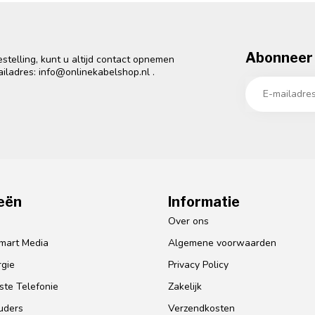
Abonneer 
telling, kunt u altijd contact opnemen
ailadres:
info@onlinekabelshop.nl
.
eën
Informatie
o
Over ons
mart Media
Algemene voorwaarden
gie
Privacy Policy
te Telefonie
Zakelijk
uders
Verzendkosten