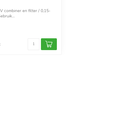
TV combiner en filter / 0,15-
bruik...
k