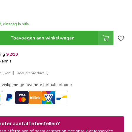
, dinsdag in huis
Toevoegen aan winkelwagen
ing
9.2/10
kennis
lijken
Deel dit product
 veilig met je favoriete betaalmethode
oter aantal te bestellen?
en offerte aan of neem contact op met onze klantenservice