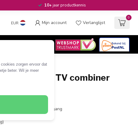
10+
jaar productkennis
0
Mijn account
Verlanglijst
EUR
4.6
/5
06
beoordelingen
e cookies zorgen ervoor dat
tje beter. Wil je meer
n satelliet / TV combiner
v)
gang + 1x TV ingang - 1x uitgang
g)