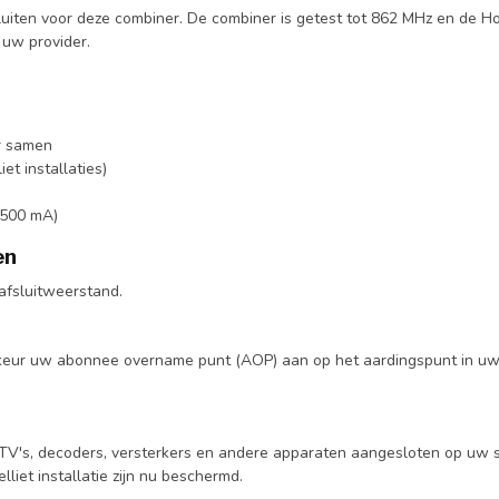
sluiten voor deze combiner. De combiner is getest tot 862 MHz en de 
 uw provider.
er samen
et installaties)
. 500 mA)
en
afsluitweerstand.
rkeur uw abonnee overname punt (AOP) aan op het aardingspunt in uw met
s, decoders, versterkers en andere apparaten aangesloten op uw sate
iet installatie zijn nu beschermd.