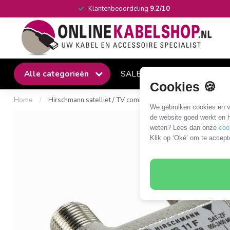
Klantenbeoordeling
9.2/10
Alle categorieën
SALE
Winkel
Klantense
Cookies 🍪
Home
/
Hirschmann satelliet / TV combiner BWS11F
We gebruiken cookies en ve
de website goed werkt en h
weten? Lees dan onze
coo
Klik op ‘Oké’ om te accept