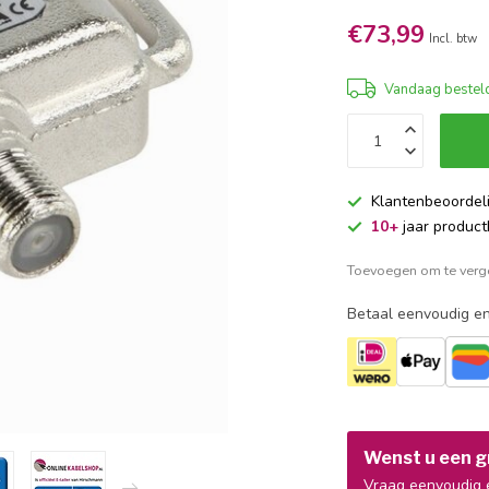
€73,99
Incl. btw
Vandaag besteld
Klantenbeoordel
10+
jaar product
Toevoegen om te verge
Betaal eenvoudig en
Wenst u een gr
Vraag eenvoudig e