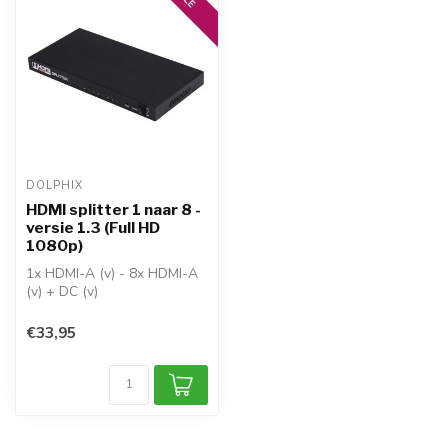
DOLPHIX
HDMI splitter 1 naar 8 -
versie 1.3 (Full HD
1080p)
1x HDMI-A (v) - 8x HDMI-A
(v) + DC (v)
richting: 1x HDMI apparaat >
8x HDMI sch...
€33,95