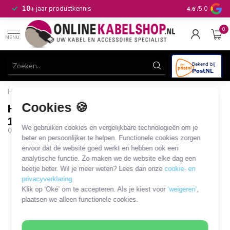
n
10+
jaar productkennis
4.6
/5.0
0
MENU
Home
/
HDMI splitter 1 naar 8 - versie 1.3 (Full HD 1080p)
Cookies 🍪
HDMI splitter 1 naar 8 - versie 1.3 (Full HD
1080p)
We gebruiken cookies en vergelijkbare technologieën om je
OKS-52389
beter en persoonlijker te helpen. Functionele cookies zorgen
ervoor dat de website goed werkt en hebben ook een
analytische functie. Zo maken we de website elke dag een
beetje beter. Wil je meer weten? Lees dan onze
cookie- en
privacyverklaring
.
Klik op ‘Oké’ om te accepteren. Als je kiest voor
‘weigeren’
,
plaatsen we alleen functionele cookies.