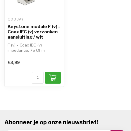
GOOBAY
Keystone module F (v) -
Coax IEC (v) verzonken
aansluiting / wit
F (v) - Coax IEC (v)
impedantie: 75 Ohm
behuizing: kunststof
afmetingen (BxHxD):...
€3,99
Abonneer je op onze nieuwsbrief!