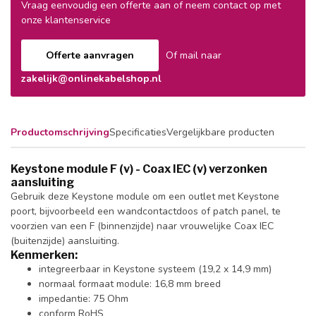
Vraag eenvoudig een offerte aan of neem contact op met
onze klantenservice
Offerte aanvragen
Of mail naar
zakelijk@onlinekabelshop.nl
Productomschrijving
Specificaties
Vergelijkbare producten
Keystone module F (v) - Coax IEC (v) verzonken
aansluiting
Gebruik deze Keystone module om een outlet met Keystone
poort, bijvoorbeeld een wandcontactdoos of patch panel, te
voorzien van een F (binnenzijde) naar vrouwelijke Coax IEC
(buitenzijde) aansluiting.
Kenmerken:
integreerbaar in Keystone systeem (19,2 x 14,9 mm)
normaal formaat module: 16,8 mm breed
impedantie: 75 Ohm
conform RoHS