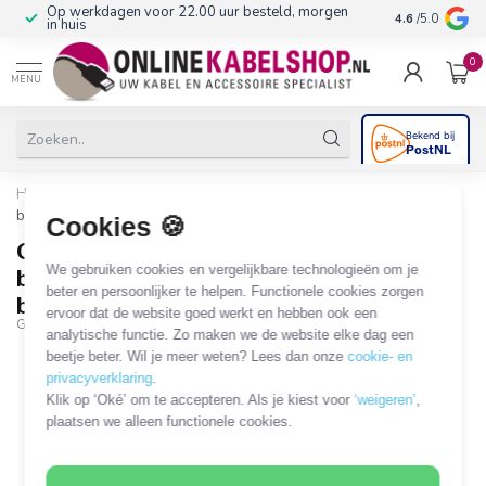
Op werkdagen voor 22.00 uur besteld, morgen
10+
jaar produ
4.6
/5.0
in huis
0
MENU
Home
/
Goobay LED-kastlamp met bewegingssensor | koel wit |
batterijvoeding | IP20
Cookies 🍪
Goobay LED-kastlamp met
We gebruiken cookies en vergelijkbare technologieën om je
bewegingssensor | koel wit |
beter en persoonlijker te helpen. Functionele cookies zorgen
batterijvoeding | IP20
ervoor dat de website goed werkt en hebben ook een
GOO-55498
analytische functie. Zo maken we de website elke dag een
beetje beter. Wil je meer weten? Lees dan onze
cookie- en
privacyverklaring
.
Klik op ‘Oké’ om te accepteren. Als je kiest voor
‘weigeren’
,
plaatsen we alleen functionele cookies.