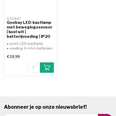
GOOBAY
Goobay LED-kastlamp
met bewegingssensor
| koel wit |
batterijvoeding | IP20
• soort: LED-kastlamp
• voeding: 6 AAA-batterijen
• lichtkleur: koel wit
€19,99
• schak...
Abonneer je op onze nieuwsbrief!