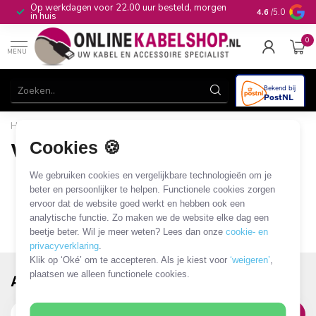
Op werkdagen voor 22.00 uur besteld, morgen
10+
jaar produ
4.6
/5.0
in huis
0
MENU
Home
/
Merken
/
Varta
Cookies 🍪
Varta
0 PRODUCTEN
We gebruiken cookies en vergelijkbare technologieën om je
beter en persoonlijker te helpen. Functionele cookies zorgen
ervoor dat de website goed werkt en hebben ook een
analytische functie. Zo maken we de website elke dag een
beetje beter. Wil je meer weten? Lees dan onze
cookie- en
privacyverklaring
.
Klik op ‘Oké’ om te accepteren. Als je kiest voor
‘weigeren’
,
plaatsen we alleen functionele cookies.
Abonneer je op onze nieuwsbrief!