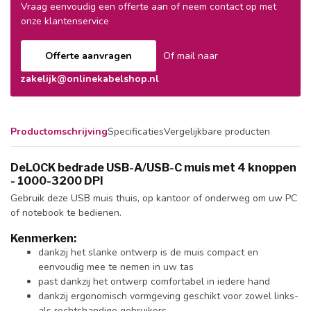
Vraag eenvoudig een offerte aan of neem contact op met
onze klantenservice
Offerte aanvragen
Of mail naar
zakelijk@onlinekabelshop.nl
Productomschrijving
Specificaties
Vergelijkbare producten
DeLOCK bedrade USB-A/USB-C muis met 4 knoppen
- 1000-3200 DPI
Gebruik deze USB muis thuis, op kantoor of onderweg om uw PC
of notebook te bedienen.
Kenmerken:
dankzij het slanke ontwerp is de muis compact en
eenvoudig mee te nemen in uw tas
past dankzij het ontwerp comfortabel in iedere hand
dankzij ergonomisch vormgeving geschikt voor zowel links-
als rechtshandige gebruikers