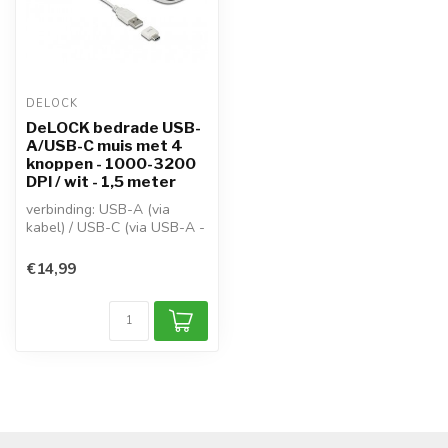
DELOCK
DeLOCK bedrade USB-
A/USB-C muis met 4
knoppen - 1000-3200
DPI / wit - 1,5 meter
verbinding: USB-A (via
kabel) / USB-C (via USB-A -
USB-C
adapter)\nbewegingsdete...
€14,99