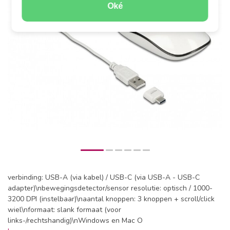
Oké
verbinding: USB-A (via kabel) / USB-C (via USB-A - USB-C
adapter)\nbewegingsdetector/sensor resolutie: optisch / 1000-
3200 DPI (instelbaar)\naantal knoppen: 3 knoppen + scroll/click
wiel\nformaat: slank formaat (voor
links-/rechtshandig)\nWindows en Mac O