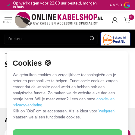
r 22.00 uur besteld, morgen
10+
jaar productkennis
4.6
/5.0
0
MENU
Home
/
Merken
/
Schurter
Cookies 🍪
Schurter
0 PRODUCTEN
We gebruiken cookies en vergelijkbare technologieën om je
beter en persoonlijker te helpen. Functionele cookies zorgen
ervoor dat de website goed werkt en hebben ook een
analytische functie. Zo maken we de website elke dag een
beetje beter. Wil je meer weten? Lees dan onze
cookie- en
privacyverklaring
.
Klik op ‘Oké’ om te accepteren. Als je kiest voor
‘weigeren’
,
plaatsen we alleen functionele cookies.
Abonneer je op onze nieuwsbrief!