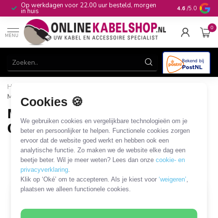
Op werkdagen voor 22.00 uur besteld, morgen
10+
jaar produ
4.6
/5.0
in huis
0
MENU
Home
/
Computer & Smart Media
/
USB
/
Micro USB
/
Micro USB - USB-C - USB3.0 (5 Gbps)
Cookies 🍪
Micro USB - USB-C - USB3.0 (5
We gebruiken cookies en vergelijkbare technologieën om je
Gbps)
beter en persoonlijker te helpen. Functionele cookies zorgen
ervoor dat de website goed werkt en hebben ook een
5 PRODUCTEN
analytische functie. Zo maken we de website elke dag een
beetje beter. Wil je meer weten? Lees dan onze
cookie- en
Filters
SORTEER OP
privacyverklaring
.
Klik op ‘Oké’ om te accepteren. Als je kiest voor
‘weigeren’
,
plaatsen we alleen functionele cookies.