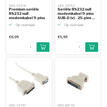
OKS-07416 
OKS-20753 
Premium seriële
Seriële RS232 null
RS232 null
modemkabel 9-pins
modemkabel 9-pins
SUB-D (v) - 25-pins ...
SUB-D (v) - ...
Op voorraad
Op voorraad
€6,99
€5,99
OKS-33767 
OKS-66734 