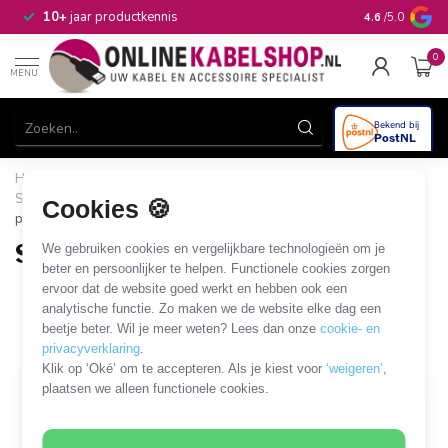
n
10+
jaar productkennis
4.6
/5.0
0
MENU
Home
/
Computer & Smart Media
/
SUB-D en Centronics
/
SUB-D 9-pins kabels en adapters
/
SUB-D 9-pins - SUB-D 25-
Cookies 🍪
pins
SUB-D 9-pins - SUB-D 25-pins
We gebruiken cookies en vergelijkbare technologieën om je
beter en persoonlijker te helpen. Functionele cookies zorgen
13 PRODUCTEN
ervoor dat de website goed werkt en hebben ook een
analytische functie. Zo maken we de website elke dag een
beetje beter. Wil je meer weten? Lees dan onze
cookie- en
Filters
SORTEER OP
privacyverklaring
.
Klik op ‘Oké’ om te accepteren. Als je kiest voor
‘weigeren’
,
plaatsen we alleen functionele cookies.