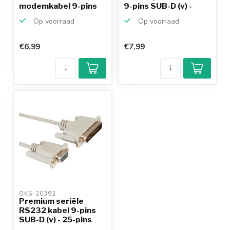
modemkabel 9-pins
9-pins SUB-D (v) -
SUB-D (v) - ...
25-...
Op voorraad
Op voorraad
€6,99
€7,99
Klantenbeoordeling
9,2/10
Achteraf
betalen mogelijk
10+
jaar
productkennis
OKS-20392 
Premium seriële
RS232 kabel 9-pins
SUB-D (v) - 25-pins
SU...