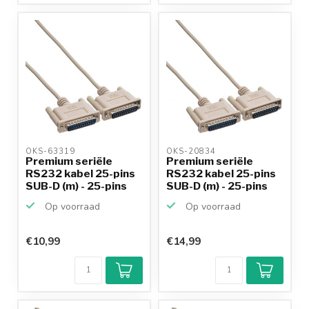
OKS-63319 
OKS-20834 
Premium seriële
Premium seriële
RS232 kabel 25-pins
RS232 kabel 25-pins
SUB-D (m) - 25-pins
SUB-D (m) - 25-pins
S...
S...
Op voorraad
Op voorraad
€10,99
€14,99
Klantenbeoordeling
9,2/10
Achteraf
betalen mogelijk
10+
jaar