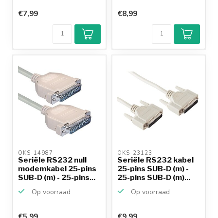
€7,99
€8,99
OKS-14987 
OKS-23123 
Seriële RS232 null
Seriële RS232 kabel
modemkabel 25-pins
25-pins SUB-D (m) -
SUB-D (m) - 25-pins...
25-pins SUB-D (m)...
Op voorraad
Op voorraad
€5,99
€9,99