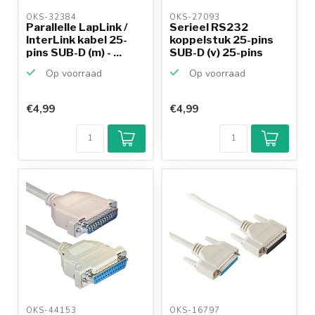
OKS-32384 
OKS-27093 
Parallelle LapLink /
Serieel RS232
InterLink kabel 25-
koppelstuk 25-pins
pins SUB-D (m) - ...
SUB-D (v) 25-pins
SUB-D (v)
Op voorraad
Op voorraad
€4,99
€4,99
OKS-44153 
OKS-16797 