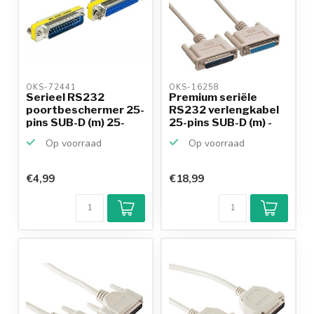
OKS-72441 
OKS-16258 
Serieel RS232
Premium seriële
poortbeschermer 25-
RS232 verlengkabel
pins SUB-D (m) 25-
25-pins SUB-D (m) -
pins S...
25...
Op voorraad
Op voorraad
€4,99
€18,99