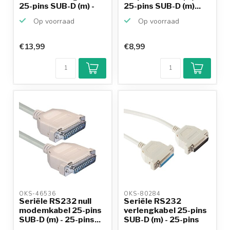
25-pins SUB-D (m) -
25-pins SUB-D (m)...
25...
Op voorraad
Op voorraad
€13,99
€8,99
Klantenbeoordeling
9,2/10
Achteraf
betalen mogelijk
10+
jaar
productkennis
OKS-46536 
OKS-80284 
Seriële RS232 null
Seriële RS232
modemkabel 25-pins
verlengkabel 25-pins
SUB-D (m) - 25-pins...
SUB-D (m) - 25-pins
SU...