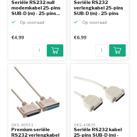
Seriële RS232 null
Seriële RS232
modemkabel 25-pins
verlengkabel 25-pins
SUB-D (m) - 25-pins...
SUB-D (m) - 25-pins
SU...
Op voorraad
Op voorraad
€4,99
€6,99
OKS-90553 
OKS-40825 
Premium seriële
Seriële RS232 kabel
RS232 verlengkabel
25-pins SUB-D (m) -