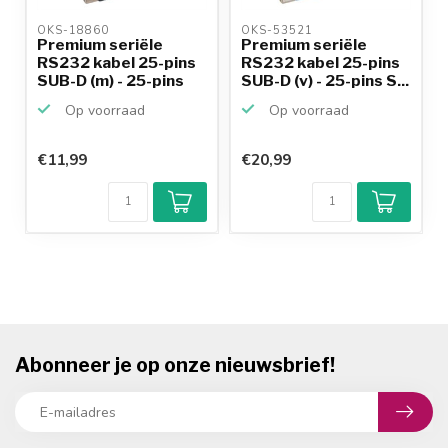
OKS-18860 
OKS-53521 
Premium seriële
Premium seriële
RS232 kabel 25-pins
RS232 kabel 25-pins
SUB-D (m) - 25-pins
SUB-D (v) - 25-pins S...
S...
Op voorraad
Op voorraad
€11,99
€20,99
Klantenbeoordeling
9,2/10
Achteraf
betalen mogelijk
10+
jaar
productkennis
Abonneer je op onze nieuwsbrief!