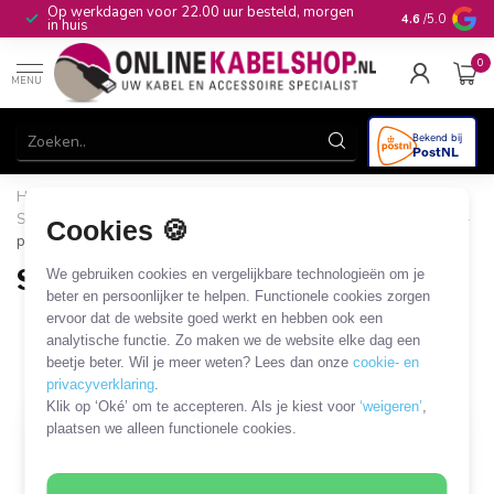
n
10+
jaar productkennis
4.6
/5.0
0
MENU
Home
/
Computer & Smart Media
/
SUB-D en Centronics
/
SUB-D 25-pins kabels en adapters
/
SUB-D 25-pins - SUB-D 25-
Cookies 🍪
pins
SUB-D 25-pins - SUB-D 25-pins
We gebruiken cookies en vergelijkbare technologieën om je
beter en persoonlijker te helpen. Functionele cookies zorgen
36 PRODUCTEN
ervoor dat de website goed werkt en hebben ook een
analytische functie. Zo maken we de website elke dag een
beetje beter. Wil je meer weten? Lees dan onze
cookie- en
Filters
SORTEER OP
privacyverklaring
.
Klik op ‘Oké’ om te accepteren. Als je kiest voor
‘weigeren’
,
plaatsen we alleen functionele cookies.