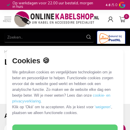
Op werkdagen voor 22.00 uur besteld, morgen
10+
jaar produ
4.6
/5.0
in huis
0
MENU
Home
/
Merken
/
Lumberg
Cookies 🍪
Lumberg
0 PRODUCTEN
We gebruiken cookies en vergelijkbare technologieën om je
beter en persoonlijker te helpen. Functionele cookies zorgen
ervoor dat de website goed werkt en hebben ook een
analytische functie. Zo maken we de website elke dag een
beetje beter. Wil je meer weten? Lees dan onze
cookie- en
privacyverklaring
.
Klik op ‘Oké’ om te accepteren. Als je kiest voor
‘weigeren’
,
plaatsen we alleen functionele cookies.
Abonneer je op onze nieuwsbrief!