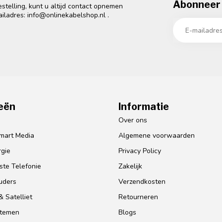
Abonneer 
telling, kunt u altijd contact opnemen
ailadres:
info@onlinekabelshop.nl
.
eën
Informatie
o
Over ons
mart Media
Algemene voorwaarden
gie
Privacy Policy
te Telefonie
Zakelijk
uders
Verzendkosten
 Satelliet
Retourneren
stemen
Blogs