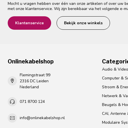
Mocht u vragen hebben over één van onze artikelen of over uw bes
met onze klantenservice. Wij zijn bereikbaar via het volgende e-m
Klantenservice
Bekijk onze winkels
Onlinekabelshop
Categori
Audio & Vide
Flemingstraat 99
Computer & S
2316 DC Leiden
Nederland
Stroom & Ener
Netwerk & Vas
071 8700 124
Beugels & Ho
CAI, Antenne &
info@onlinekabelshop.nl
Modulaire Sy