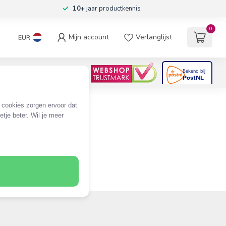
10+
jaar productkennis
0
Mijn account
Verlanglijst
EUR
4.6
/5
06
beoordelingen
e cookies zorgen ervoor dat
tje beter. Wil je meer