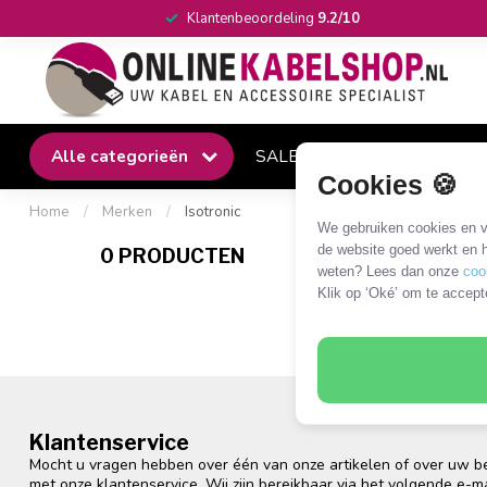
Klantenbeoordeling
9.2/10
Alle categorieën
SALE
Winkel
Klantense
Cookies 🍪
Home
/
Merken
/
Isotronic
We gebruiken cookies en ve
de website goed werkt en h
0 PRODUCTEN
weten? Lees dan onze
coo
Klik op ‘Oké’ om te accept
Klantenservice
Mocht u vragen hebben over één van onze artikelen of over uw bes
met onze klantenservice. Wij zijn bereikbaar via het volgende e-m