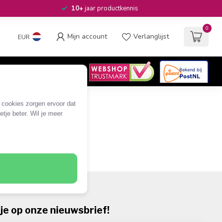
10+
jaar productkennis
0
Mijn account
Verlanglijst
EUR
4.6
/5
06
beoordelingen
e cookies zorgen ervoor dat
tje beter. Wil je meer
je op onze nieuwsbrief!