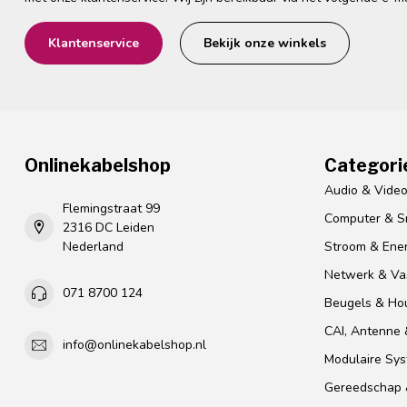
Klantenservice
Bekijk onze winkels
Onlinekabelshop
Categori
Audio & Vide
Flemingstraat 99
Computer & S
2316 DC Leiden
Nederland
Stroom & Ener
Netwerk & Vas
071 8700 124
Beugels & Ho
CAI, Antenne &
info@onlinekabelshop.nl
Modulaire Sy
Gereedschap 