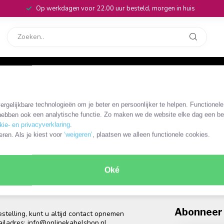
Op werkdagen voor 22.00 uur besteld, morgen in huis
rvice
32
rgelijkbare technologieën om je beter en persoonlijker te helpen. Functionel
ebben ook een analytische functie. Zo maken we de website elke dag een bee
kie- en privacyverklaring
.
eren. Als je kiest voor
‘weigeren’
, plaatsen we alleen functionele cookies.
Oké
Abonneer 
telling, kunt u altijd contact opnemen
ailadres:
info@onlinekabelshop.nl
.