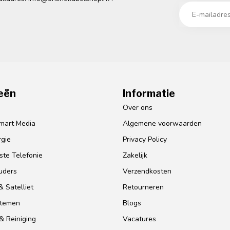
eën
Informatie
o
Over ons
mart Media
Algemene voorwaarden
gie
Privacy Policy
te Telefonie
Zakelijk
uders
Verzendkosten
 Satelliet
Retourneren
stemen
Blogs
& Reiniging
Vacatures