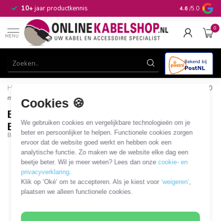
n
10+
jaar productkennis
4.6
/5.0
0
MENU
Home
/
BOSSCOM DIN 7-pins AUX splitter voor B&O | zwart | 0,20
meter
Cookies 🍪
BOSSCOM DIN 7-pins AUX splitter voor
We gebruiken cookies en vergelijkbare technologieën om je
B&O | zwart | 0,20 meter
beter en persoonlijker te helpen. Functionele cookies zorgen
BOSS-01269901
ervoor dat de website goed werkt en hebben ook een
analytische functie. Zo maken we de website elke dag een
beetje beter. Wil je meer weten? Lees dan onze
cookie- en
privacyverklaring
.
Klik op ‘Oké’ om te accepteren. Als je kiest voor
‘weigeren’
,
plaatsen we alleen functionele cookies.