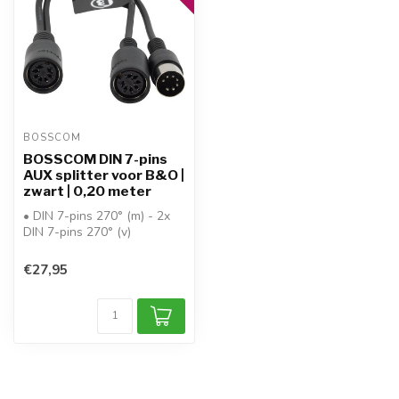
BOSSCOM
BOSSCOM DIN 7-pins
AUX splitter voor B&O |
zwart | 0,20 meter
• DIN 7-pins 270° (m) - 2x
DIN 7-pins 270° (v)
• signaaltype: analoog
audio + d...
€27,95