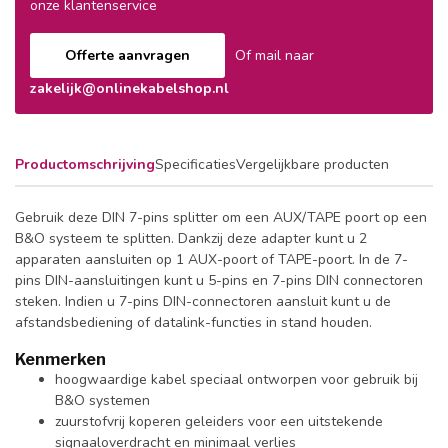
onze klantenservice
Offerte aanvragen
Of mail naar
zakelijk@onlinekabelshop.nl
Productomschrijving
Specificaties
Vergelijkbare producten
Gebruik deze DIN 7-pins splitter om een AUX/TAPE poort op een
B&O systeem te splitten. Dankzij deze adapter kunt u 2
apparaten aansluiten op 1 AUX-poort of TAPE-poort. In de 7-
pins DIN-aansluitingen kunt u 5-pins en 7-pins DIN connectoren
steken. Indien u 7-pins DIN-connectoren aansluit kunt u de
afstandsbediening of datalink-functies in stand houden.
Kenmerken
hoogwaardige kabel speciaal ontworpen voor gebruik bij
B&O systemen
zuurstofvrij koperen geleiders voor een uitstekende
signaaloverdracht en minimaal verlies