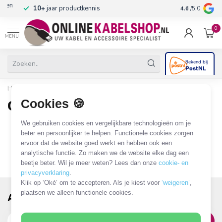
n
10+
jaar productkennis
4.6
/5.0
0
MENU
Home
/
Merken
/
COM
Cookies 🍪
COM
0 PRODUCTEN
We gebruiken cookies en vergelijkbare technologieën om je
beter en persoonlijker te helpen. Functionele cookies zorgen
ervoor dat de website goed werkt en hebben ook een
analytische functie. Zo maken we de website elke dag een
beetje beter. Wil je meer weten? Lees dan onze
cookie- en
privacyverklaring
.
Klik op ‘Oké’ om te accepteren. Als je kiest voor
‘weigeren’
,
plaatsen we alleen functionele cookies.
Abonneer je op onze nieuwsbrief!