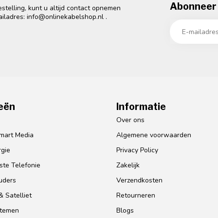
Abonneer 
telling, kunt u altijd contact opnemen
ailadres:
info@onlinekabelshop.nl
.
eën
Informatie
o
Over ons
mart Media
Algemene voorwaarden
gie
Privacy Policy
te Telefonie
Zakelijk
uders
Verzendkosten
 Satelliet
Retourneren
stemen
Blogs