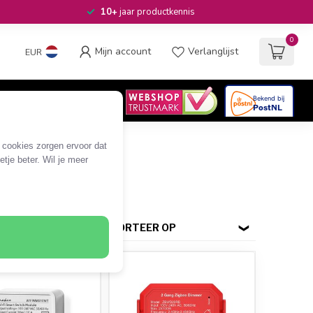
10+
jaar productkennis
0
Mijn account
Verlanglijst
EUR
4.6
/5
06
beoordelingen
e cookies zorgen ervoor dat
tje beter. Wil je meer
SORTEER OP