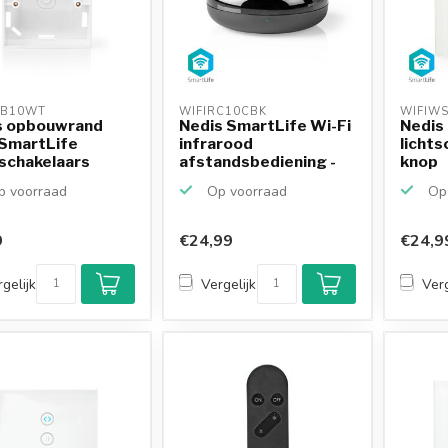
B10WT 
WIFIRC10CBK 
WIFIW
s opbouwrand
Nedis SmartLife Wi-Fi
Nedis
 SmartLife
infrarood
lichts
schakelaars
afstandsbediening -
knop
unive...
 voorraad
Op voorraad
Op 
9
€24,99
€24,9
gelijk
Vergelijk
Verg