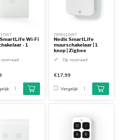
S10WT 
ZBWS10WT 
 SmartLife Wi-Fi
Nedis SmartLife
chakelaar - 1
muurschakelaar | 1
knop | Zigbee
voorraad
Op voorraad
9
€17,99
elijk
Vergelijk