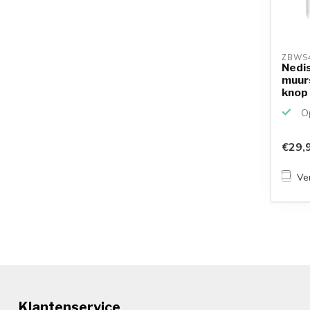
ZBWS
Nedi
muurs
knop 
Op
€29,
Ver
Klantenservice