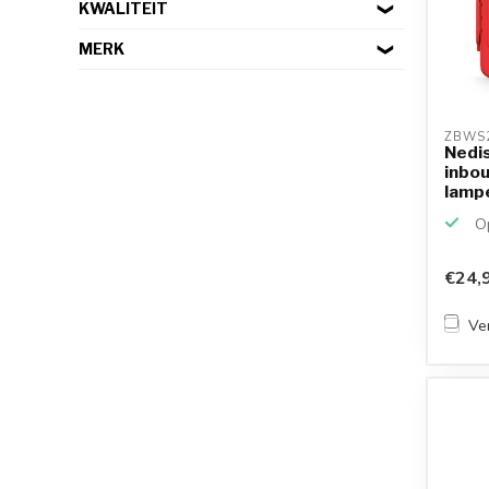
KWALITEIT
MERK
ZBWS
Nedi
inbo
lampe
Op
€24,
Ver