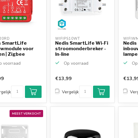
20RD 
WIFIPS10WT 
WIFIW
s SmartLife
Nedis SmartLife Wi-Fi
Nedis
uwmodule voor
stroomonderbreker -
inbou
n | Zigbee
In-line
lampen
 voorraad
Op voorraad
Op 
99
€13,99
€13,9
gelijk
Vergelijk
Verg
MEEST VERKOCHT