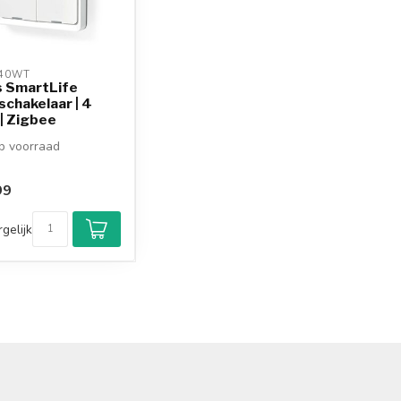
40WT 
s SmartLife
chakelaar | 4
| Zigbee
 voorraad
99
gelijk