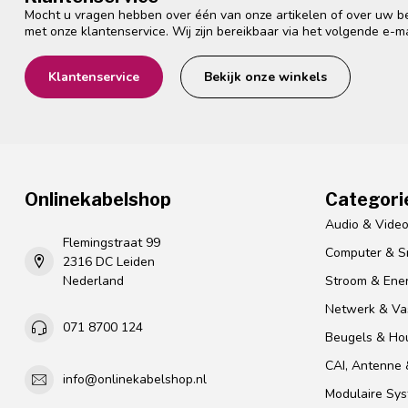
Mocht u vragen hebben over één van onze artikelen of over uw bes
met onze klantenservice. Wij zijn bereikbaar via het volgende e-m
Klantenservice
Bekijk onze winkels
Onlinekabelshop
Categori
Audio & Vide
Flemingstraat 99
Computer & S
2316 DC Leiden
Nederland
Stroom & Ener
Netwerk & Vas
071 8700 124
Beugels & Ho
CAI, Antenne &
info@onlinekabelshop.nl
Modulaire Sy