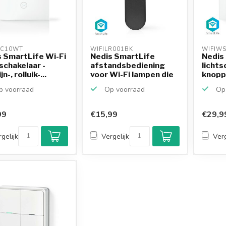
C10WT 
WIFILR001BK 
WIFIW
 SmartLife Wi-Fi
Nedis SmartLife
Nedis
chakelaar -
afstandsbediening
lichts
n-, rolluik-...
voor Wi-Fi lampen die
knopp
b...
 voorraad
Op voorraad
Op 
99
€15,99
€29,9
gelijk
Vergelijk
Verg