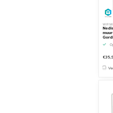
WIFIW
Nedis
muurs
Gordij
Op
€35,
Ver