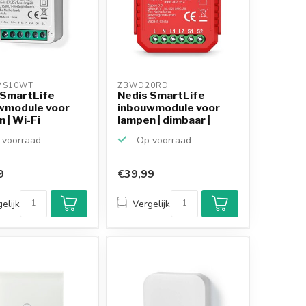
MS10WT 
ZBWD20RD 
 SmartLife
Nedis SmartLife
wmodule voor
inbouwmodule voor
 | Wi-Fi
lampen | dimbaar |
Zigbee
voorraad
Op voorraad
9
€39,99
elijk
Vergelijk