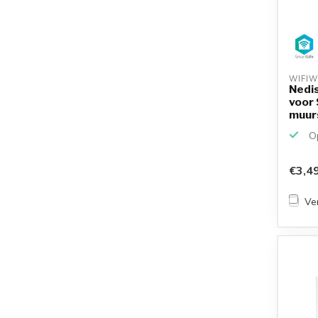
WIFIW
Nedi
voor
muur
Op
€3,4
Ver