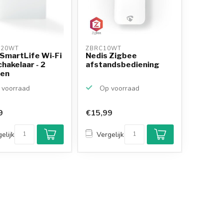
S20WT 
ZBRC10WT 
 SmartLife Wi-Fi
Nedis Zigbee
chakelaar - 2
afstandsbediening
en
voorraad
Op voorraad
9
€15,99
Klantenbeoordeling
9,2/10
elijk
Vergelijk
Achteraf betalen
mogelijk
10+
jaar
productkennis