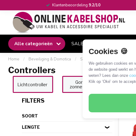
Klantenbeoordeling
9.2/10
Alle categorieën
SALE
Winkel
Klantense
Cookies 🍪
Home
/
Beveiliging & Domotica
/
SmartLife
/
Controllers
We gebruiken cookies en ve
Controllers
de website goed werkt en h
weten? Lees dan onze
coo
Klik op ‘Oké’ om te accept
Gordijn-, rolluik- en
Lichtcontroller
zonneschermcontroller
13 P
FILTERS
SOORT
LENGTE