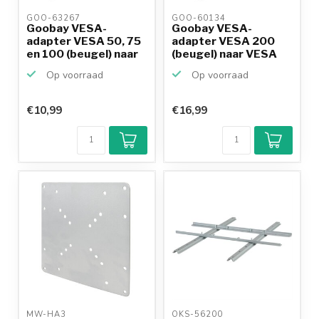
GOO-63267 
GOO-60134 
Goobay VESA-
Goobay VESA-
adapter VESA 50, 75
adapter VESA 200
en 100 (beugel) naar
(beugel) naar VESA
VESA...
300, 400/...
Op voorraad
Op voorraad
€10,99
€16,99
MW-HA3 
OKS-56200 