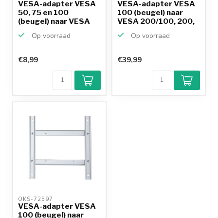
VESA-adapter VESA
VESA-adapter VESA
50, 75 en 100
100 (beugel) naar
(beugel) naar VESA
VESA 200/100, 200,
200/10...
30...
Op voorraad
Op voorraad
€8,99
€39,99
Klantenbeoordeling
9,2/10
Achteraf
betalen mogelijk
10+
jaar
productkennis
OKS-72597 
VESA-adapter VESA
100 (beugel) naar