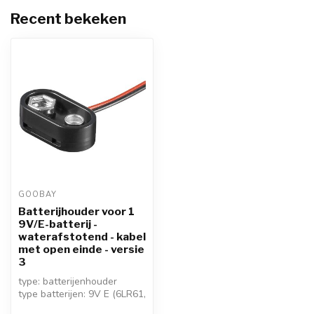
Recent bekeken
GOOBAY
Batterijhouder voor 1
9V/E-batterij -
waterafstotend - kabel
met open einde - versie
3
type: batterijenhouder
type batterijen: 9V E (6LR61,
6F22, 6HR61)