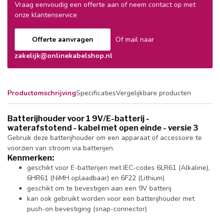
Vraag eenvoudig een offerte aan of neem contact op met
onze klantenservice
Offerte aanvragen
Of mail naar
zakelijk@onlinekabelshop.nl
Productomschrijving
Specificaties
Vergelijkbare producten
Batterijhouder voor 1 9V/E-batterij -
waterafstotend - kabel met open einde - versie 3
Gebruik deze batterijhouder om een apparaat of accessoire te
voorzien van stroom via batterijen.
Kenmerken:
geschikt voor E-batterijen met IEC-codes 6LR61 (Alkaline),
6HR61 (NiMH oplaadbaar) en 6F22 (Lithium)
geschikt om te bevestigen aan een 9V batterij
kan ook gebruikt worden voor een batterijhouder met
push-on bevestiging (snap-connector)