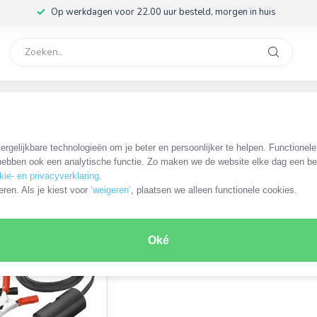
Op werkdagen voor 22.00 uur besteld, morgen in huis
rvice
32
/
Sigarettenaanstekerplug kabels en adapters
/
Sigarettenaanstekerp
rgelijkbare technologieën om je beter en persoonlijker te helpen. Functionel
el met krokodillenklemmen
ebben ook een analytische functie. Zo maken we de website elke dag een bee
kie- en privacyverklaring
.
ODUCT
eren. Als je kiest voor
‘weigeren’
, plaatsen we alleen functionele cookies.
Oké