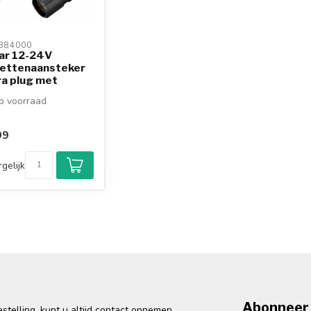
884000 
ar 12-24V
rettenaansteker
a plug met
di...
 voorraad
99
gelijk
Abonneer 
telling, kunt u altijd contact opnemen