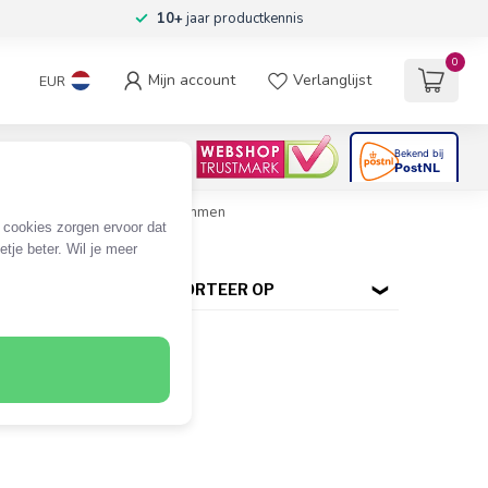
10+
jaar productkennis
0
Mijn account
Verlanglijst
EUR
4.6
/5
06
beoordelingen
lug kabel met krokodillenklemmen
e cookies zorgen ervoor dat
tje beter. Wil je meer
SORTEER OP