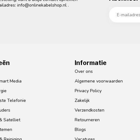
ailadres:
info@onlinekabelshop.nl
.
eën
Informatie
o
Over ons
mart Media
Algemene voorwaarden
gie
Privacy Policy
te Telefonie
Zakelijk
uders
Verzendkosten
 Satelliet
Retourneren
stemen
Blogs
& Reiniging
Vacatures