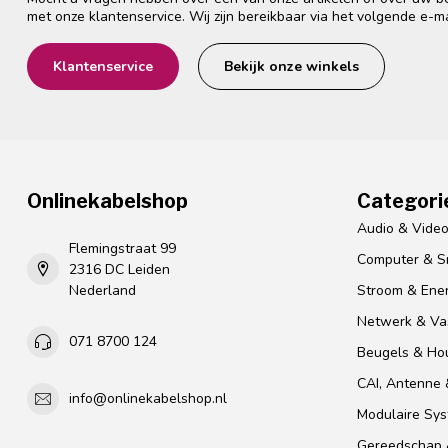
met onze klantenservice. Wij zijn bereikbaar via het volgende e-m
Klantenservice
Bekijk onze winkels
Onlinekabelshop
Categori
Audio & Vide
Flemingstraat 99
Computer & S
2316 DC Leiden
Nederland
Stroom & Ener
Netwerk & Vas
071 8700 124
Beugels & Ho
CAI, Antenne &
info@onlinekabelshop.nl
Modulaire Sy
Gereedschap 