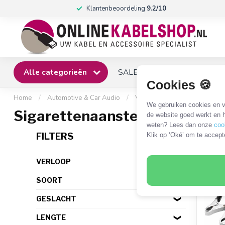
Klantenbeoordeling
9.2/10
Alle categorieën
SALE
Winkel
Klantense
Cookies 🍪
Home
/
Automotive & Car Audio
/
Voedingkabels en adapters
We gebruiken cookies en ve
Sigarettenaanstekerplug kab
de website goed werkt en h
weten? Lees dan onze
coo
1 PR
FILTERS
Klik op ‘Oké’ om te accept
VERLOOP
SOORT
GESLACHT
LENGTE