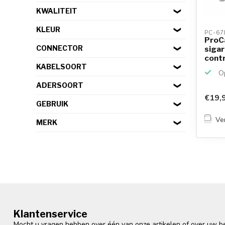
KWALITEIT
KLEUR
PC-67
ProC
CONNECTOR
siga
contr
kroko
KABELSOORT
Op
ADERSOORT
€19,
GEBRUIK
Ver
MERK
Klantenservice
Mocht u vragen hebben over één van onze artikelen of over uw bes