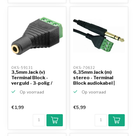
OKS-59131 
OKS-70632 
3,5mm Jack (v)
6,35mm Jack (m)
Terminal Block -
stereo - Terminal
verguld - 3-polig /
Block audiokabel |
stereo
0,30...
Op voorraad
Op voorraad
€1,99
€5,99
Klantenbeoordeling
9,2/10
Achteraf
betalen mogelijk
10+
jaar