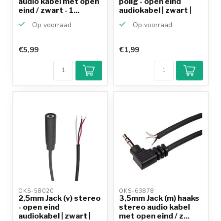
audio kabel met open
polig - open eind
eind / zwart - 1...
audiokabel | zwart |
0...
Op voorraad
Op voorraad
€5,99
€1,99
OKS-58020 
OKS-63878 
2,5mm Jack (v) stereo
3,5mm Jack (m) haaks
- open eind
stereo audio kabel
audiokabel | zwart |
met open eind / z...