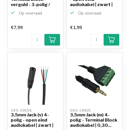
verguld - 3-polig /
audiokabel | zwart |
stereo
0...
Op voorraad
Op voorraad
€7,99
€1,99
Klantenbeoordeling
9,2/10
Achteraf
betalen mogelijk
10+
jaar
productkennis
OKS-49556 
OKS-19905 
3,5mm Jack (v) 4-
3,5mm Jack (m) 4-
polig - open eind
polig - Terminal Block
audiokabel | zwart |
audiokabel | 0,30...