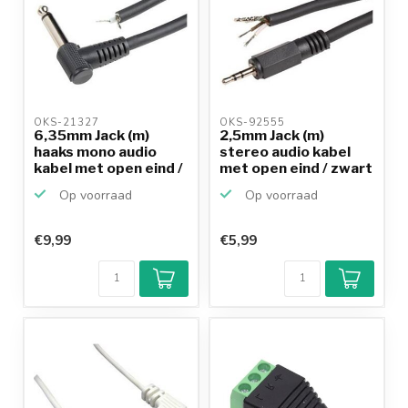
OKS-21327 
OKS-92555 
6,35mm Jack (m)
2,5mm Jack (m)
haaks mono audio
stereo audio kabel
kabel met open eind /
met open eind / zwart
zw...
-...
Op voorraad
Op voorraad
€9,99
€5,99