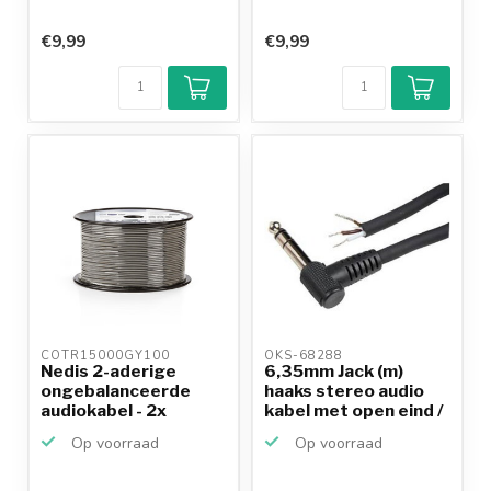
€9,99
€9,99
COTR15000GY100 
OKS-68288 
Nedis 2-aderige
6,35mm Jack (m)
ongebalanceerde
haaks stereo audio
audiokabel - 2x
kabel met open eind /
0,16mm / ...
...
Op voorraad
Op voorraad