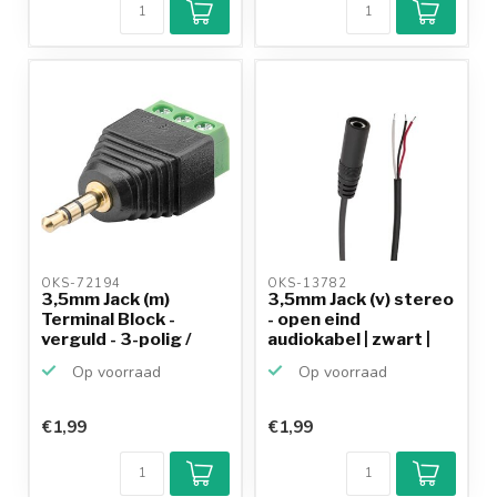
OKS-72194 
OKS-13782 
3,5mm Jack (m)
3,5mm Jack (v) stereo
Terminal Block -
- open eind
verguld - 3-polig /
audiokabel | zwart |
stereo
0,...
Op voorraad
Op voorraad
€1,99
€1,99