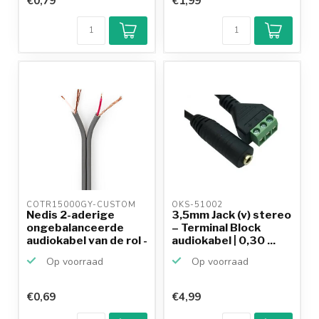
€0,79
€1,99
COTR15000GY-CUSTOM 
OKS-51002 
Nedis 2-aderige
3,5mm Jack (v) stereo
ongebalanceerde
– Terminal Block
audiokabel van de rol -
audiokabel | 0,30 ...
2...
Op voorraad
Op voorraad
€0,69
€4,99