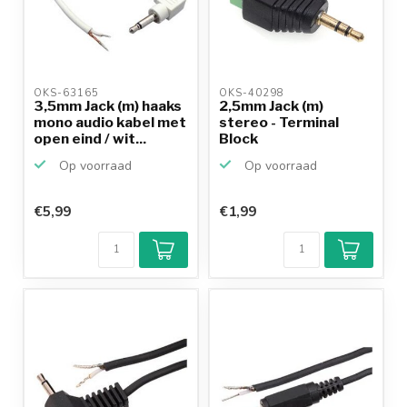
OKS-63165 
OKS-40298 
3,5mm Jack (m) haaks
2,5mm Jack (m)
mono audio kabel met
stereo - Terminal
open eind / wit...
Block
Op voorraad
Op voorraad
€5,99
€1,99
Klantenbeoordeling
9,2/10
Achteraf
betalen mogelijk
10+
jaar
productkennis