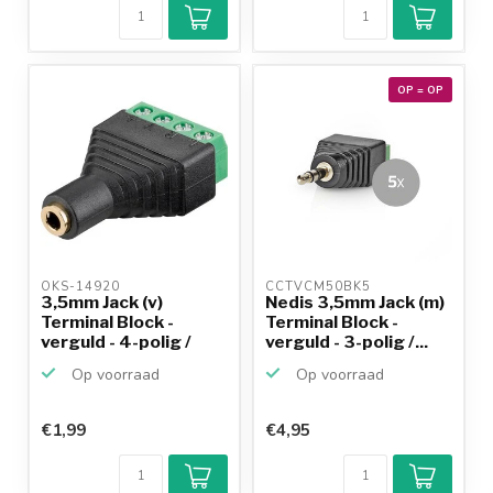
9,2/10
Achteraf
betalen mogelijk
10+
jaar
productkennis
OP = OP
OKS-14920 
CCTVCM50BK5 
3,5mm Jack (v)
Nedis 3,5mm Jack (m)
Terminal Block -
Terminal Block -
verguld - 4-polig /
verguld - 3-polig /...
stereo
Op voorraad
Op voorraad
€1,99
€4,95