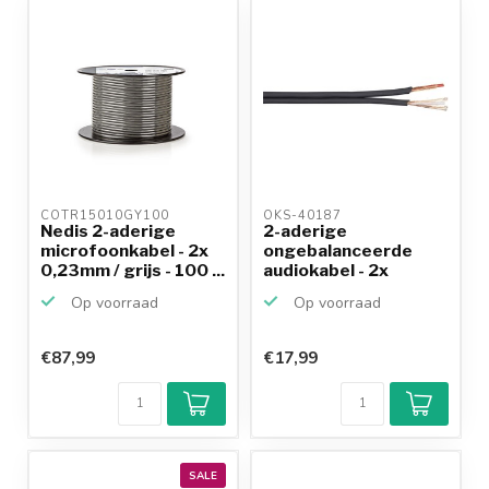
COTR15010GY100 
OKS-40187 
Nedis 2-aderige
2-aderige
microfoonkabel - 2x
ongebalanceerde
0,23mm / grijs - 100 ...
audiokabel - 2x
0,14mm / zwart ...
Op voorraad
Op voorraad
€87,99
€17,99
SALE