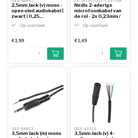
OKS-68867 
COTR15010GY-CUSTOM 
2,5mm Jack (v) mono -
Nedis 2-aderige
open eind audiokabel |
microfoonkabel van
zwart | 0,25...
de rol - 2x 0,23mm /
g...
Op voorraad
Op voorraad
€1,99
€1,49
OKS-86923 
OKS-43322 
3,5mm Jack (m) mono
3,5mm Jack (v) 4-