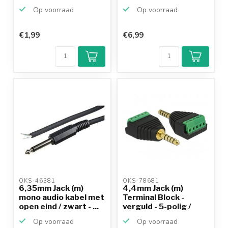
0,...
Op voorraad
Op voorraad
€1,99
€6,99
OKS-46381 
OKS-78681 
6,35mm Jack (m)
4,4mm Jack (m)
mono audio kabel met
Terminal Block -
open eind / zwart - ...
verguld - 5-polig /
stereo
Op voorraad
Op voorraad