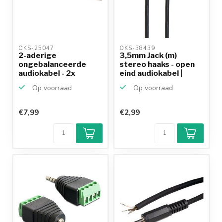
OKS-25047 
OKS-38439 
2-aderige
3,5mm Jack (m)
ongebalanceerde
stereo haaks - open
audiokabel - 2x
eind audiokabel |
0,14mm / zwart ...
zwar...
Op voorraad
Op voorraad
€7,99
€2,99