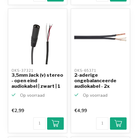
OKS-37321 
OKS-65371 
3,5mm Jack (v) stereo
2-aderige
- open eind
ongebalanceerde
audiokabel | zwart | 1
audiokabel - 2x
...
0,14mm / zwart ...
Op voorraad
Op voorraad
€2,99
€4,99