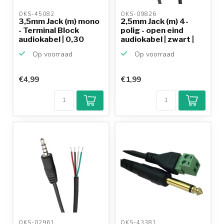
OKS-45082 
OKS-09826 
3,5mm Jack (m) mono
2,5mm Jack (m) 4-
- Terminal Block
polig - open eind
audiokabel | 0,30
audiokabel | zwart |
meter
0...
Op voorraad
Op voorraad
€4,99
€1,99
OKS-02961 
OKS-43381 