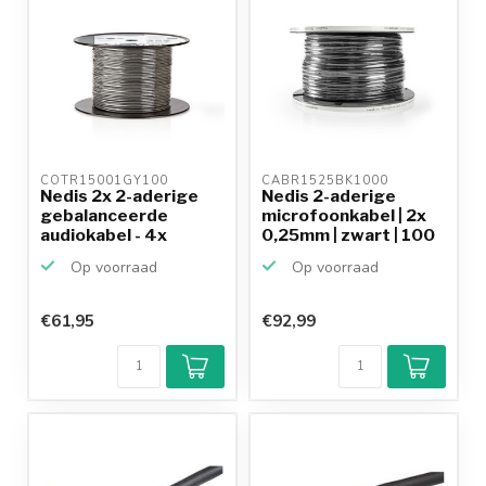
COTR15001GY100 
CABR1525BK1000 
Nedis 2x 2-aderige
Nedis 2-aderige
gebalanceerde
microfoonkabel | 2x
audiokabel - 4x
0,25mm | zwart | 100
0,16mm /...
...
Op voorraad
Op voorraad
€61,95
€92,99