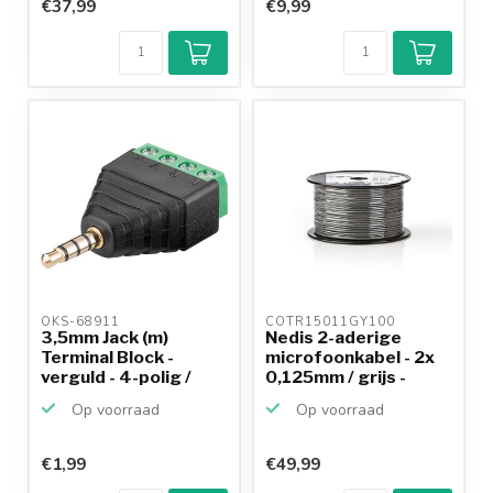
€37,99
€9,99
OKS-68911 
COTR15011GY100 
3,5mm Jack (m)
Nedis 2-aderige
Terminal Block -
microfoonkabel - 2x
verguld - 4-polig /
0,125mm / grijs -
stereo
100...
Op voorraad
Op voorraad
€1,99
€49,99
Klantenbeoordeling