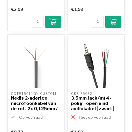
€2,99
€1,99
COTR15011GY-CUSTOM 
OKS-75632 
Nedis 2-aderige
3,5mm Jack (m) 4-
microfoonkabel van
polig - open eind
de rol - 2x 0,125mm /
audiokabel | zwart |
...
0...
Op voorraad
Niet op voorraad