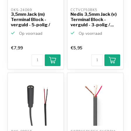
OKS-24069 
CCTVCF50BK5 
3,5mm Jack (m)
Nedis 3,5mm Jack (v)
Terminal Block -
Terminal Block -
verguld - 5-polig /
verguld - 3-polig /...
stereo
Op voorraad
Op voorraad
€7,99
€5,95
Klantenbeoordeling
9,2/10
Achteraf
betalen mogelijk
10+
jaar
productkennis