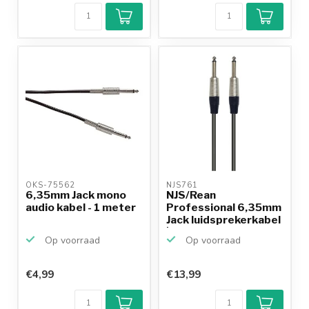
OKS-75562 
NJS761 
6,35mm Jack mono
NJS/Rean
audio kabel - 1 meter
Professional 6,35mm
Jack luidsprekerkabel
| 1 meter
Op voorraad
Op voorraad
€4,99
€13,99
Klantenbeoordeling
9,2/10
Achteraf