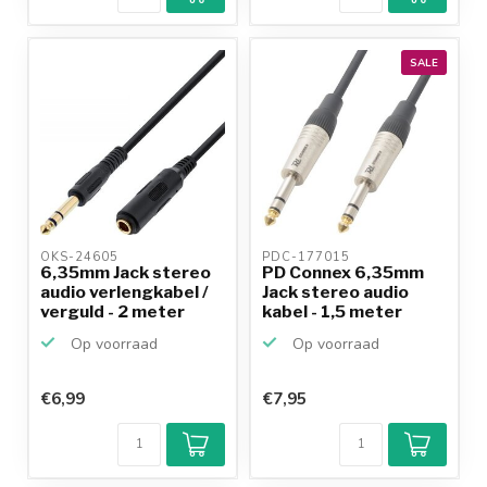
betalen mogelijk
10+
jaar
productkennis
SALE
OKS-24605 
PDC-177015 
6,35mm Jack stereo
PD Connex 6,35mm
audio verlengkabel /
Jack stereo audio
verguld - 2 meter
kabel - 1,5 meter
Op voorraad
Op voorraad
€6,99
€7,95