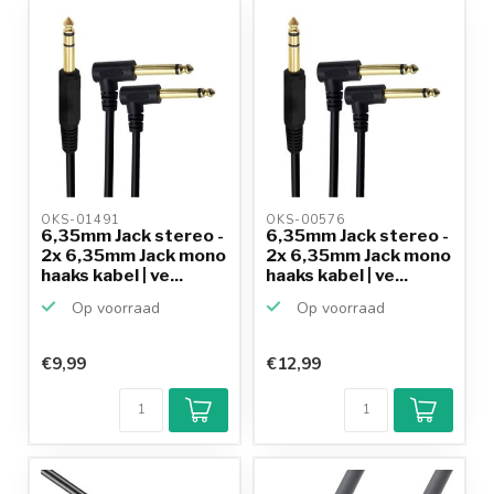
OKS-01491 
OKS-00576 
6,35mm Jack stereo -
6,35mm Jack stereo -
2x 6,35mm Jack mono
2x 6,35mm Jack mono
haaks kabel | ve...
haaks kabel | ve...
Op voorraad
Op voorraad
€9,99
€12,99
Klantenbeoordeling
9,2/10
Achteraf
betalen mogelijk
10+
jaar
productkennis