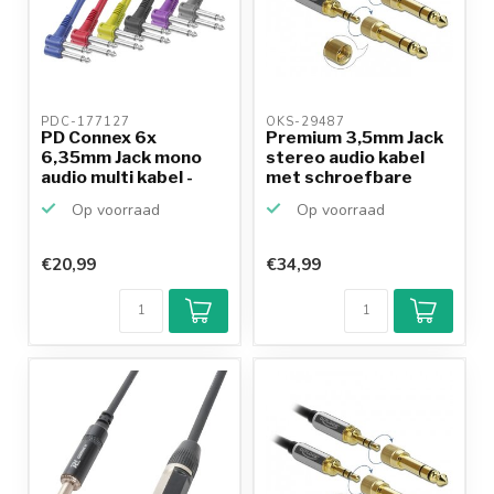
PDC-177127 
OKS-29487 
PD Connex 6x
Premium 3,5mm Jack
6,35mm Jack mono
stereo audio kabel
audio multi kabel -
met schroefbare
0,50 meter
6,3...
Op voorraad
Op voorraad
€20,99
€34,99