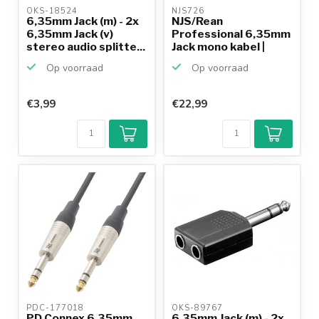
OKS-18524 
NJS726 
6,35mm Jack (m) - 2x
NJS/Rean
6,35mm Jack (v)
Professional 6,35mm
stereo audio splitte...
Jack mono kabel |
haaks - 6 ...
Op voorraad
Op voorraad
€3,99
€22,99
PDC-177018 
OKS-89767 
PD Connex 6,35mm
6,35mm Jack (m) - 2x