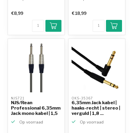
€8,99
€18,99
NJS721 
OKS-35367 
NJS/Rean
6,35mm Jack kabel |
Professional 6,35mm
haaks-recht | stereo |
Jack mono kabel | 1,5
verguld | 1,8 ...
meter
Op voorraad
Op voorraad