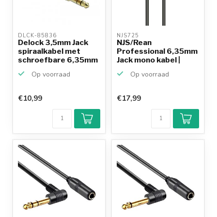
DLCK-85836 
NJS725 
Delock 3,5mm Jack
NJS/Rean
spiraalkabel met
Professional 6,35mm
schroefbare 6,35mm
Jack mono kabel |
Jac...
haaks - 3 ...
Op voorraad
Op voorraad
€10,99
€17,99