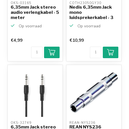
OKS-03165 
COTH23050GY30 
6,35mm Jack stereo
Nedis 6,35mm Jack
audio verlengkabel - 5
mono
meter
luidsprekerkabel - 3
meter
Op voorraad
Op voorraad
€4,99
€10,99
Klantenbeoordeling
9,2/10
Achteraf
betalen mogelijk
10+
jaar
productkennis
OKS-32749 
REAN-NYS236 
6,35mm Jack stereo
REAN NYS236