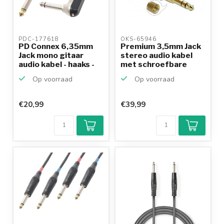
PDC-177618 
OKS-65946 
PD Connex 6,35mm
Premium 3,5mm Jack
Jack mono gitaar
stereo audio kabel
audio kabel - haaks -
met schroefbare
6...
6,3...
Op voorraad
Op voorraad
€20,99
€39,99
Klantenbeoordeling
9,2/10
Achteraf
betalen mogelijk
10+
jaar
productkennis