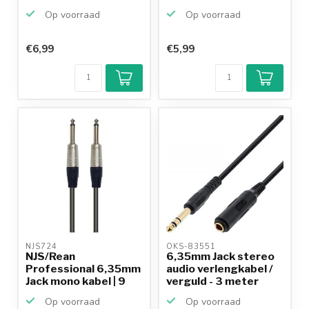
verlengkabel...
Op voorraad
Op voorraad
€6,99
€5,99
Klantenbeoordeling
9,2/10
Achteraf
betalen mogelijk
10+
jaar
productkennis
NJS724 
OKS-83551 
NJS/Rean
6,35mm Jack stereo
Professional 6,35mm
audio verlengkabel /
Jack mono kabel | 9
verguld - 3 meter
meter
Op voorraad
Op voorraad