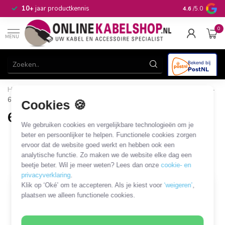
n
10+
jaar productkennis
4.6
/5.0
0
MENU
Home
/
Audio & Video
/
Jack
/
Jack - Jack
/
6,35mm Jack -
6,35mm Jack
Cookies 🍪
6,35mm Jack - 6,35mm Jack
We gebruiken cookies en vergelijkbare technologieën om je
108 PRODUCTEN
beter en persoonlijker te helpen. Functionele cookies zorgen
ervoor dat de website goed werkt en hebben ook een
analytische functie. Zo maken we de website elke dag een
Filters
SORTEER OP
beetje beter. Wil je meer weten? Lees dan onze
cookie- en
privacyverklaring
.
Klik op ‘Oké’ om te accepteren. Als je kiest voor
‘weigeren’
,
MEEST VERKOCHT
plaatsen we alleen functionele cookies.