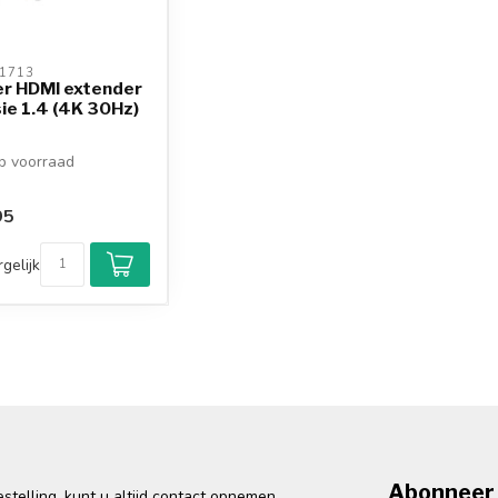
1713 
er HDMI extender
sie 1.4 (4K 30Hz)
 voorraad
95
gelijk
Abonneer 
telling, kunt u altijd contact opnemen