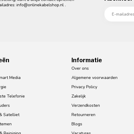
ailadres:
info@onlinekabelshop.nl
.
eën
Informatie
o
Over ons
mart Media
Algemene voorwaarden
gie
Privacy Policy
te Telefonie
Zakelijk
uders
Verzendkosten
 Satelliet
Retourneren
stemen
Blogs
& Reiniging
Vacatures