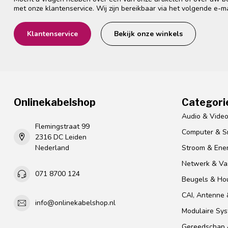
met onze klantenservice. Wij zijn bereikbaar via het volgende e-m
Klantenservice
Bekijk onze winkels
Onlinekabelshop
Categori
Audio & Vide
Flemingstraat 99
Computer & S
2316 DC Leiden
Nederland
Stroom & Ener
Netwerk & Vas
071 8700 124
Beugels & Ho
CAI, Antenne &
info@onlinekabelshop.nl
Modulaire Sy
Gereedschap 