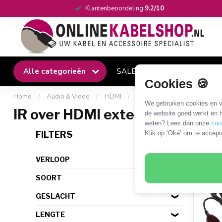
Klantenbeoordeling
9.2/10
Alle categorieën
SALE
Winkel
Klantense
Cookies 🍪
Home
/
Audio & Video
/
HDMI
/
HDMI CEC, IR, EDID en HDCP
We gebruiken cookies en ve
IR over HDMI extender
de website goed werkt en h
weten? Lees dan onze
coo
1 PR
FILTERS
Klik op ‘Oké’ om te accept
VERLOOP
SOORT
GESLACHT
LENGTE