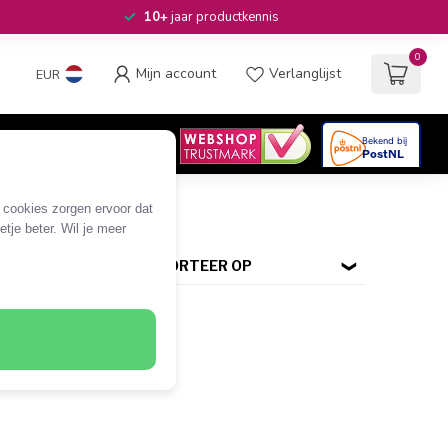
10+
jaar productkennis
0
Mijn account
Verlanglijst
EUR
4.6
/5
06
beoordelingen
e cookies zorgen ervoor dat
tje beter. Wil je meer
SORTEER OP