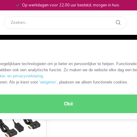
Op werkdagen voor 22.00 uur besteld, morgen in huis
rvice
32
 divers
/
IR over HDMI extender
rgelijkbare technologieën om je beter en persoonlijker te helpen. Functionel
ebben ook een analytische functie. Zo maken we de website elke dag een bee
kie- en privacyverklaring
.
ODUCT
eren. Als je kiest voor
‘weigeren’
, plaatsen we alleen functionele cookies.
SALE
Oké