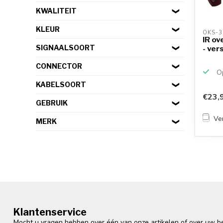
KWALITEIT
KLEUR
OKS-3
IR ov
SIGNAALSOORT
- ver
CONNECTOR
Op
KABELSOORT
€23,
GEBRUIK
Ver
MERK
Klantenservice
Mocht u vragen hebben over één van onze artikelen of over uw bes