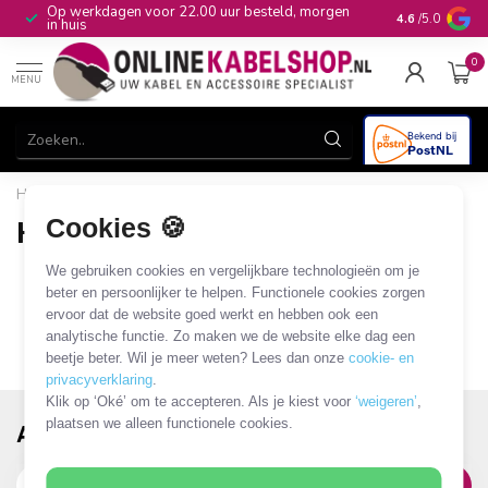
00 uur besteld, morgen
10+
jaar productkennis
4.6
/5.0
0
MENU
Home
Cookies 🍪
HDMI - Apple iPod/iPhone/iPad
0 PRODUCTEN
We gebruiken cookies en vergelijkbare technologieën om je
beter en persoonlijker te helpen. Functionele cookies zorgen
ervoor dat de website goed werkt en hebben ook een
analytische functie. Zo maken we de website elke dag een
beetje beter. Wil je meer weten? Lees dan onze
cookie- en
privacyverklaring
.
Klik op ‘Oké’ om te accepteren. Als je kiest voor
‘weigeren’
,
plaatsen we alleen functionele cookies.
Abonneer je op onze nieuwsbrief!