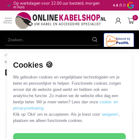
Op werkdagen voor 22.00 uur besteld, morgen
10+
jaar produ
4.6
/5.0
in huis
0
MENU
Home
/
Audio & Video
/
DVI
/
DVI - Tulp
/
DVI - Tulp
component
Cookies 🍪
DVI - Tulp component
We gebruiken cookies en vergelijkbare technologieën om je
4 PRODUCTEN
beter en persoonlijker te helpen. Functionele cookies zorgen
ervoor dat de website goed werkt en hebben ook een
analytische functie. Zo maken we de website elke dag een
Filters
SORTEER OP
beetje beter. Wil je meer weten? Lees dan onze
cookie- en
privacyverklaring
.
Klik op ‘Oké’ om te accepteren. Als je kiest voor
‘weigeren’
,
plaatsen we alleen functionele cookies.