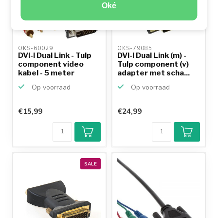
Oké
OKS-60029 
OKS-79085 
DVI-I Dual Link - Tulp
DVI-I Dual Link (m) -
component video
Tulp component (v)
kabel - 5 meter
adapter met scha...
Op voorraad
Op voorraad
€15,99
€24,99
SALE