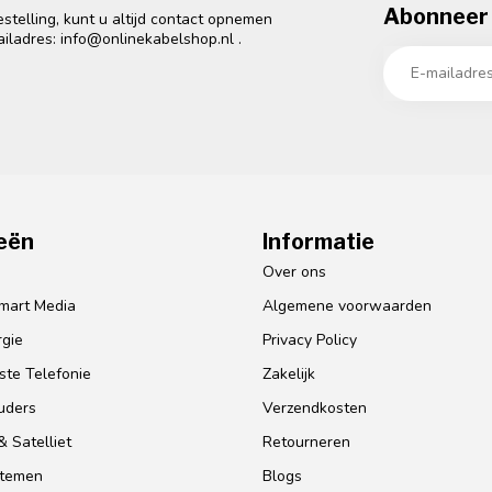
Abonneer 
telling, kunt u altijd contact opnemen
ailadres:
info@onlinekabelshop.nl
.
eën
Informatie
o
Over ons
mart Media
Algemene voorwaarden
gie
Privacy Policy
te Telefonie
Zakelijk
uders
Verzendkosten
 Satelliet
Retourneren
stemen
Blogs