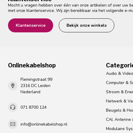
Mocht u vragen hebben over één van onze artikelen of over uw bes
met onze klantenservice. Wij zijn bereikbaar via het volgende e-m
Klantenservice
Bekijk onze winkels
Onlinekabelshop
Categori
Audio & Vide
Flemingstraat 99
Computer & S
2316 DC Leiden
Nederland
Stroom & Ener
Netwerk & Vas
071 8700 124
Beugels & Ho
CAI, Antenne &
info@onlinekabelshop.nl
Modulaire Sy