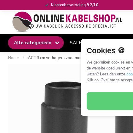
Klantenbeoordeling
9.2/10
Alle categorieën
SALE
Winkel
Klantense
Cookies 🍪
Home
/
ACT 3 cm verhogers voor monitor standaards/verhogers
We gebruiken cookies en ve
de website goed werkt en h
weten? Lees dan onze
coo
Klik op ‘Oké’ om te accept