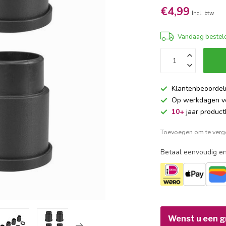
€4,99
Incl. btw
Vandaag besteld
Klantenbeoordel
Op werkdagen 
10+
jaar product
Toevoegen om te verge
Betaal eenvoudig en
Wenst u een gr