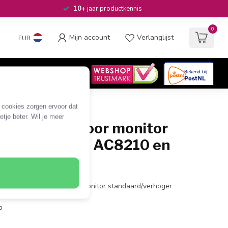
10+
jaar productkennis
0
Mijn account
Verlanglijst
EUR
4.6
/5
06
beoordelingen
e cookies zorgen ervoor dat
tje beter. Wil je meer
 verhogers voor monitor
ds/verhogers AC8210 en
s voor AC8210 en AC8215 monitor standaard/verhoger
p