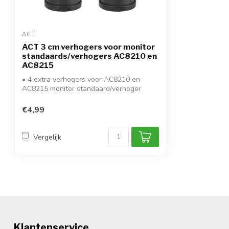
ACT
ACT 3 cm verhogers voor monitor
standaards/verhogers AC8210 en
AC8215
• 4 extra verhogers voor AC8210 en
AC8215 monitor standaard/verhoger
• verhoging...
€4,99
Vergelijk
Klantenservice