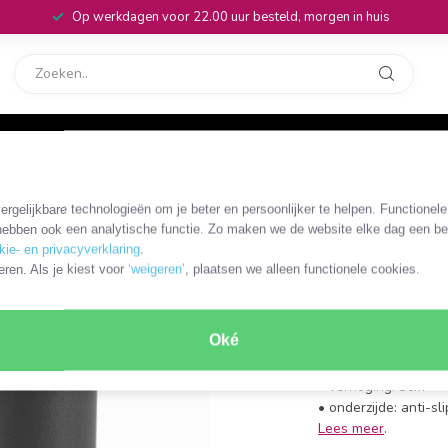
Op werkdagen voor 22.00 uur besteld, morgen in huis
rvice
32
 AC8210 en AC8215
rgelijkbare technologieën om je beter en persoonlijker te helpen. Functionel
AC8220
ebben ook een analytische functie. Zo maken we de website elke dag een bee
ACT 3 cm
kie- en privacyverklaring
.
eren. Als je kiest voor
‘weigeren’
, plaatsen we alleen functionele cookies.
standaar
AC8215
Oké
• 4 extra verhoger
• verhoging: 3cm
• onderzijde: anti-sli
Lees meer
.