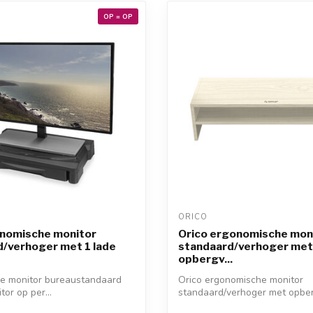
OP = OP
ORICO 
nomische monitor
Orico ergonomische mon
/verhoger met 1 lade
standaard/verhoger met
opbergv...
ze monitor bureaustandaard
Orico ergonomische monitor
or op per...
standaard/verhoger met opberg