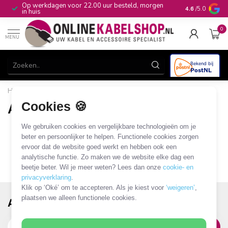
Op werkdagen voor 22.00 uur besteld, morgen
10+
jaar produ
4.6
/5.0
in huis
0
MENU
Home
/
Merken
/
Amphenol
Cookies 🍪
Amphenol
0 PRODUCTEN
We gebruiken cookies en vergelijkbare technologieën om je
beter en persoonlijker te helpen. Functionele cookies zorgen
ervoor dat de website goed werkt en hebben ook een
analytische functie. Zo maken we de website elke dag een
beetje beter. Wil je meer weten? Lees dan onze
cookie- en
privacyverklaring
.
Klik op ‘Oké’ om te accepteren. Als je kiest voor
‘weigeren’
,
plaatsen we alleen functionele cookies.
Abonneer je op onze nieuwsbrief!