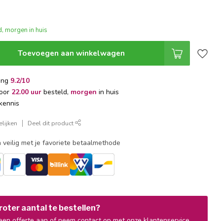
, morgen in huis
Toevoegen aan winkelwagen
ing
9.2/10
voor
22.00 uur
besteld,
morgen
in huis
kennis
lijken
Deel dit product
 veilig met je favoriete betaalmethode
oter aantal te bestellen?
en offerte aan of neem contact op met onze klantenservice