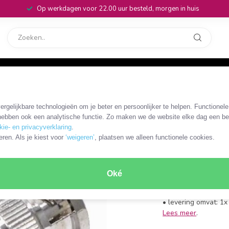
Op werkdagen voor 22.00 uur besteld, morgen in huis
rvice
32
rgelijkbare technologieën om je beter en persoonlijker te helpen. Functionel
OKS-72288
ebben ook een analytische functie. Zo maken we de website elke dag een bee
2x BNC (m)
kie- en privacyverklaring
.
eren. Als je kiest voor
‘weigeren’
, plaatsen we alleen functionele cookies.
uitvoerin
• 2x BNC (m) - 2x B
Oké
• uitvoering: X-uitvo
• impedantie: 50 O
• levering omvat: 1x
Lees meer
.