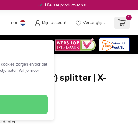
10+
jaar productkennis
0
Mijn account
Verlanglijst
EUR
4.6
/5
06
beoordelingen
e cookies zorgen ervoor dat
tje beter. Wil je meer
 - 2x BNC (v) splitter | X-
g | 50 Ohm
NC (v)
ering
hm
 adapter