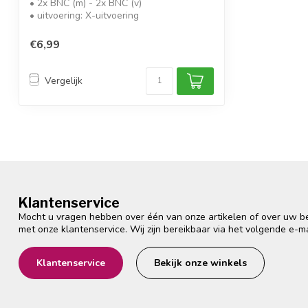
• 2x BNC (m) - 2x BNC (v)
• uitvoering: X-uitvoering
• impedantie: 50 Ohm
• leve...
€6,99
Vergelijk
Klantenservice
Mocht u vragen hebben over één van onze artikelen of over uw bes
met onze klantenservice. Wij zijn bereikbaar via het volgende e-m
Klantenservice
Bekijk onze winkels