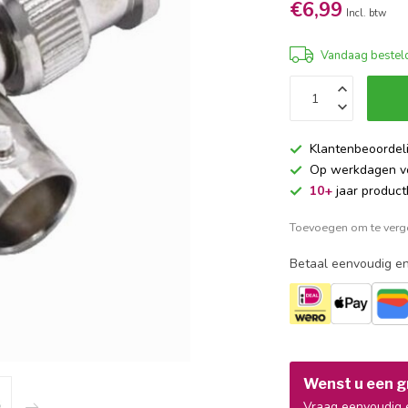
€6,99
Incl. btw
Vandaag besteld
Klantenbeoordel
Op werkdagen 
10+
jaar product
Toevoegen om te verge
Betaal eenvoudig en
Wenst u een gr
Vraag eenvoudig e