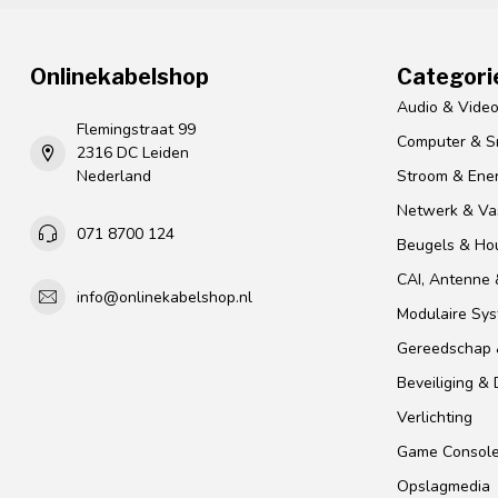
Onlinekabelshop
Categori
Audio & Vide
Flemingstraat 99
Computer & S
2316 DC Leiden
Nederland
Stroom & Ener
Netwerk & Vas
071 8700 124
Beugels & Ho
CAI, Antenne &
info@onlinekabelshop.nl
Modulaire Sy
Gereedschap 
Beveiliging &
Verlichting
Game Consol
Opslagmedia