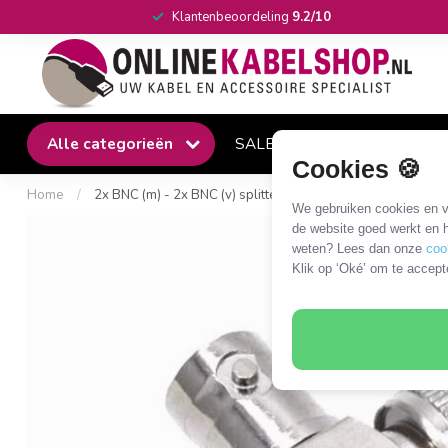
Klantenbeoordeling
9.2/10
Alle categorieën
SALE
Winkel
Klantense
Cookies 🍪
Home
/
2x BNC (m) - 2x BNC (v) splitter | X-uitvoering | 50 Ohm
We gebruiken cookies en ve
de website goed werkt en h
weten? Lees dan onze
coo
Klik op ‘Oké’ om te accept