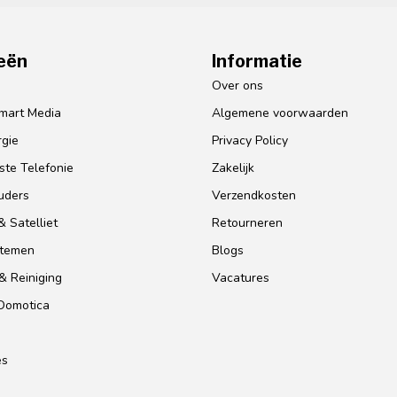
eën
Informatie
o
Over ons
mart Media
Algemene voorwaarden
gie
Privacy Policy
te Telefonie
Zakelijk
uders
Verzendkosten
 Satelliet
Retourneren
stemen
Blogs
& Reiniging
Vacatures
 Domotica
es