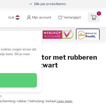
10+
jaar productkennis
0
Mijn account
Verlanglijst
EUR
4.6
/5
06
beoordelingen
e cookies zorgen ervoor dat
tje beter. Wil je meer
ns (m) connector met rubberen
sting / grijs/zwart
ns (m)
n
escherming: rubber / behuizing: metaal
Lees meer
.