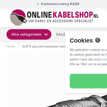
Klantenbeoordeling
9.2/10
Alle categorieën
SALE
Winkel
Klantense
Cookies 🍪
Home
/
XLR 5-pins (m) connector met rubberen trekontlasting / grij
We gebruiken cookies en ve
de website goed werkt en h
weten? Lees dan onze
coo
Klik op ‘Oké’ om te accept