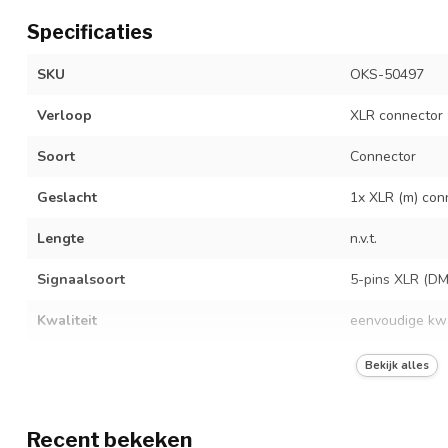
Specificaties
SKU
OKS-50497
Verloop
XLR connector
Soort
Connector
Geslacht
1x XLR (m) con
Lengte
n.v.t.
Signaalsoort
5-pins XLR (DM
Kwaliteit
eenvoudige kwa
Kleur
grijs
Bekijk alles
Connector
soldeerbare co
Recent bekeken
Kabelsoort
connector zond