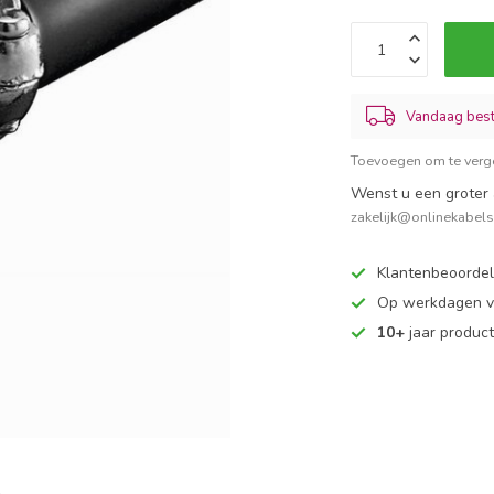
Vandaag best
Toevoegen om te verge
Wenst u een groter 
zakelijk@onlinekabel
Klantenbeoorde
Op werkdagen vo
10+
jaar produc