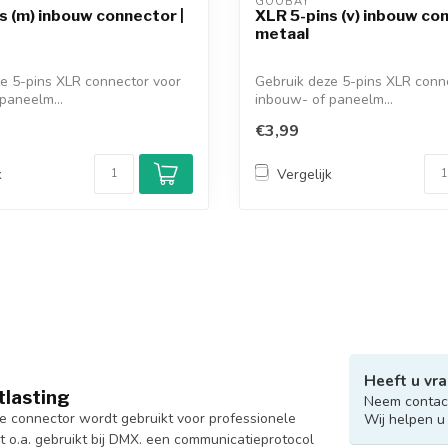
GOOBAY 
s (m) inbouw connector |
XLR 5-pins (v) inbouw con
metaal
e 5-pins XLR connector voor
Gebruik deze 5-pins XLR conn
paneelm...
inbouw- of paneelm...
€3,99
k
Vergelijk
Heeft u vra
tlasting
Neem contact
e connector wordt gebruikt voor professionele
Wij helpen u
 o.a. gebruikt bij DMX. een communicatieprotocol