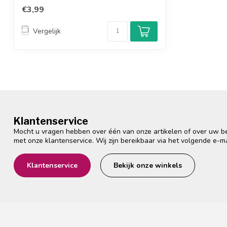
bevestiging: solderen
€3,99
verguld: ja / k...
Vergelijk
Klantenservice
Mocht u vragen hebben over één van onze artikelen of over uw bes
met onze klantenservice. Wij zijn bereikbaar via het volgende e-m
Klantenservice
Bekijk onze winkels