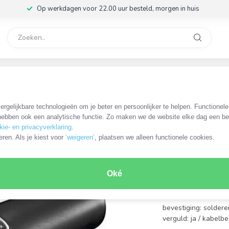
Op werkdagen voor 22.00 uur besteld, morgen in huis
rvice
32
s/zwart
rgelijkbare technologieën om je beter en persoonlijker te helpen. Functionel
OKS-50497
ebben ook een analytische functie. Zo maken we de website elke dag een bee
XLR 5-pi
kie- en privacyverklaring
.
trekontla
eren. Als je kiest voor
‘weigeren’
, plaatsen we alleen functionele cookies.
€3,99
Incl. btw
Oké
connector: XLR 5-pi
rechte connector
bevestiging: soldere
verguld: ja / kabelb