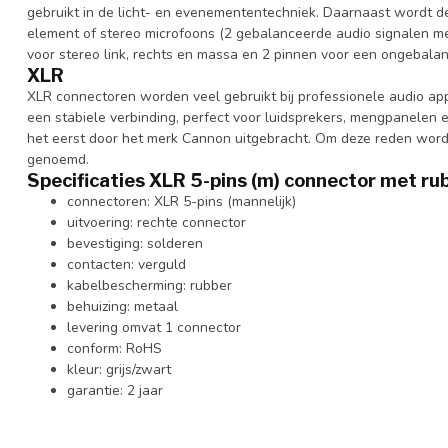
gebruikt in de licht- en evenemententechniek. Daarnaast wordt de
element of stereo microfoons (2 gebalanceerde audio signalen m
voor stereo link, rechts en massa en 2 pinnen voor een ongebalan
XLR
XLR connectoren worden veel gebruikt bij professionele audio app
een stabiele verbinding, perfect voor luidsprekers, mengpanelen 
het eerst door het merk Cannon uitgebracht. Om deze reden wor
genoemd.
Specificaties XLR 5-pins (m) connector met ru
connectoren: XLR 5-pins (mannelijk)
uitvoering: rechte connector
bevestiging: solderen
contacten: verguld
kabelbescherming: rubber
behuizing: metaal
levering omvat 1 connector
conform: RoHS
kleur: grijs/zwart
garantie: 2 jaar