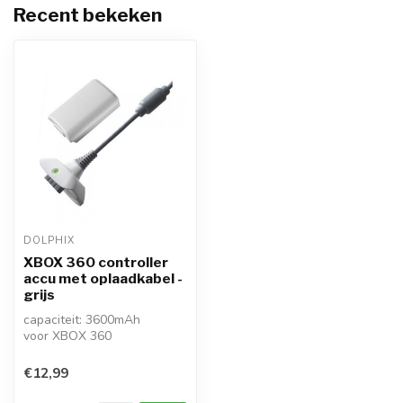
Recent bekeken
DOLPHIX
XBOX 360 controller
accu met oplaadkabel -
grijs
capaciteit: 3600mAh
voor XBOX 360
niet voor XBOX (1e gen.) en
XBOX One
€12,99
geen orig...