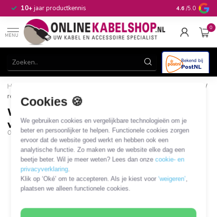
n
10+
jaar productkennis
4.6
/5.0
0
MENU
Home
/
Weerbestendige schroef F-connector voor 6,5mm kabel /
recht
Cookies 🍪
Weerbestendige schroef F-connector
We gebruiken cookies en vergelijkbare technologieën om je
voor 6,5mm kabel / recht
beter en persoonlijker te helpen. Functionele cookies zorgen
OKS-36211
ervoor dat de website goed werkt en hebben ook een
analytische functie. Zo maken we de website elke dag een
beetje beter. Wil je meer weten? Lees dan onze
cookie- en
privacyverklaring
.
Klik op ‘Oké’ om te accepteren. Als je kiest voor
‘weigeren’
,
plaatsen we alleen functionele cookies.