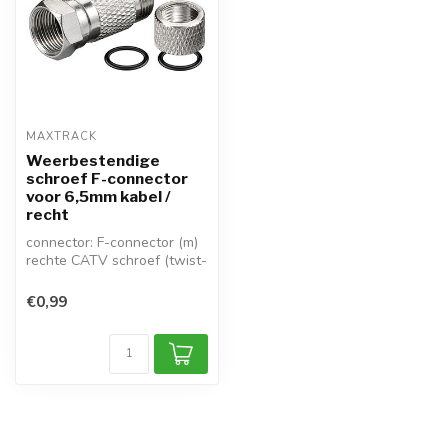
MAXTRACK
Weerbestendige
schroef F-connector
voor 6,5mm kabel /
recht
connector: F-connector (m)
rechte CATV schroef (twist-
on) F-connector
1x waterpr...
€0,99