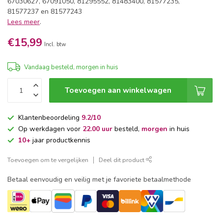
67030627, 67091050, 81295552, 81483400, 81577235,
81577237 en 81577243
Lees meer
.
€15,99
Incl. btw
Vandaag besteld, morgen in huis
Toevoegen aan winkelwagen
Klantenbeoordeling
9.2/10
Op werkdagen voor
22.00 uur
besteld,
morgen
in huis
10+
jaar productkennis
Toevoegen om te vergelijken
Deel dit product
Betaal eenvoudig en veilig met je favoriete betaalmethode