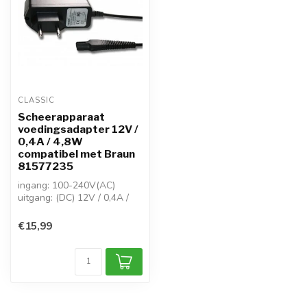
CLASSIC
Scheerapparaat
voedingsadapter 12V /
0,4A / 4,8W
compatibel met Braun
81577235
ingang: 100-240V(AC)
uitgang: (DC) 12V / 0,4A /
4,8W
connector: 2-pins
€15,99
scheerapp...