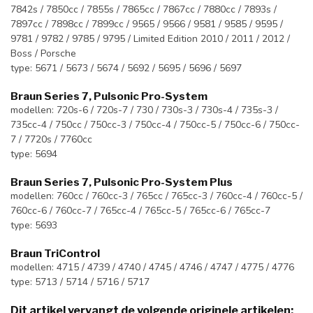
7842s / 7850cc / 7855s / 7865cc / 7867cc / 7880cc / 7893s /
7897cc / 7898cc / 7899cc / 9565 / 9566 / 9581 / 9585 / 9595 /
9781 / 9782 / 9785 / 9795 / Limited Edition 2010 / 2011 / 2012 /
Boss / Porsche
type: 5671 / 5673 / 5674 / 5692 / 5695 / 5696 / 5697
Braun Series 7, Pulsonic Pro-System
modellen: 720s-6 / 720s-7 / 730 / 730s-3 / 730s-4 / 735s-3 /
735cc-4 / 750cc / 750cc-3 / 750cc-4 / 750cc-5 / 750cc-6 / 750cc-
7 / 7720s / 7760cc
type: 5694
Braun Series 7, Pulsonic Pro-System Plus
modellen: 760cc / 760cc-3 / 765cc / 765cc-3 / 760cc-4 / 760cc-5 /
760cc-6 / 760cc-7 / 765cc-4 / 765cc-5 / 765cc-6 / 765cc-7
type: 5693
Braun TriControl
modellen: 4715 / 4739 / 4740 / 4745 / 4746 / 4747 / 4775 / 4776
type: 5713 / 5714 / 5716 / 5717
Dit artikel vervangt de volgende originele artikelen: