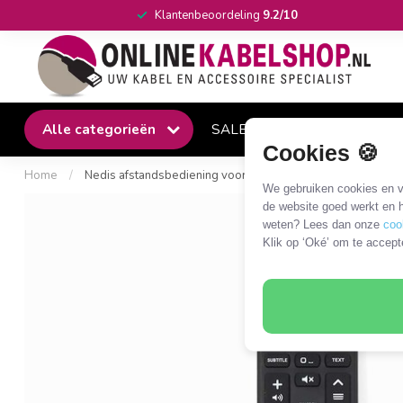
Klantenbeoordeling
9.2/10
Alle categorieën
SALE
Winkel
Klantense
Cookies 🍪
Home
/
Nedis afstandsbediening voor Philips TV's
We gebruiken cookies en ve
de website goed werkt en h
weten? Lees dan onze
coo
Klik op ‘Oké’ om te accept