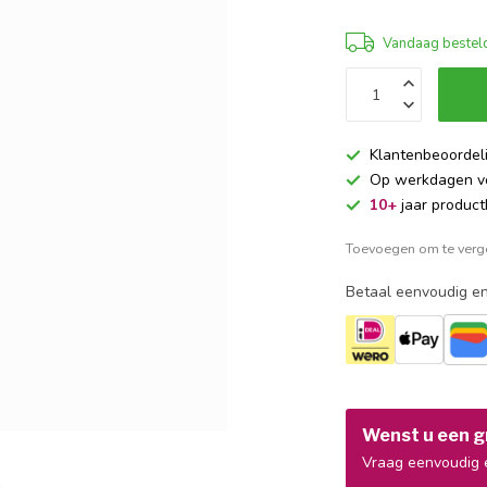
Vandaag besteld
Klantenbeoordel
Op werkdagen 
10+
jaar product
Toevoegen om te verge
Betaal eenvoudig en
Wenst u een gr
Vraag eenvoudig e