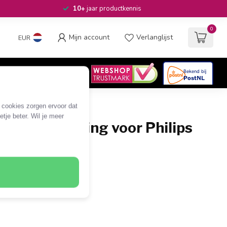
10+
jaar productkennis
0
Mijn account
Verlanglijst
EUR
4.6
/5
06
beoordelingen
e cookies zorgen ervoor dat
tje beter. Wil je meer
tandsbediening voor Philips
lete afstandsbediening
lps TV's
atterijen (niet inbegrepen)