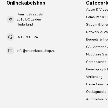
Onlinekabelshop
Categori
Audio & Vide
Flemingstraat 99
Computer & S
2316 DC Leiden
Nederland
Stroom & Ener
Netwerk & Vas
071 8700 124
Beugels & Ho
CAI, Antenne &
info@onlinekabelshop.nl
Modulaire Sy
Gereedschap 
Beveiliging &
Verlichting
Game Consol
Opslagmedia
Automotive & 