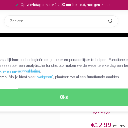
Op werkdagen voor 22.00 uur besteld, morgen in huis
rvice
32
rgelijkbare technologieën om je beter en persoonlijker te helpen. Functionel
TVRC45PHBK
ebben ook een analytische functie. Zo maken we de website elke dag een bee
Nedis afs
kie- en privacyverklaring
.
eren. Als je kiest voor
‘weigeren’
, plaatsen we alleen functionele cookies.
TV's
• volwaardige comp
Oké
• werkt met alle Phi
• werkt op 2x AAA b
Lees meer
.
€12,99
Incl. btw