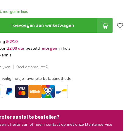
, morgen in huis
Toevoegen aan winkelwagen
ing
9.2/10
voor
22.00 uur
besteld,
morgen
in huis
kennis
lijken
Deel dit product
 veilig met je favoriete betaalmethode
oter aantal te bestellen?
en offerte aan of neem contact op met onze klantenservice