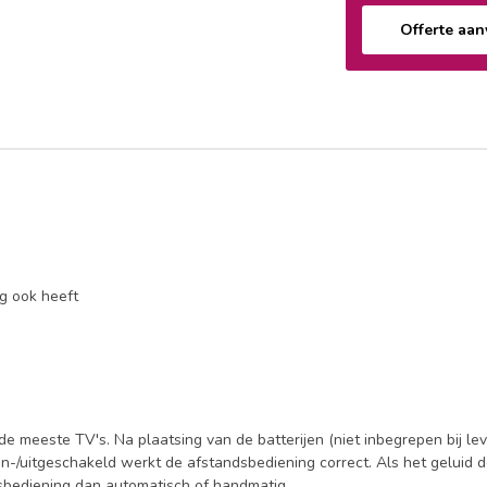
Offerte aa
ng ook heeft
meeste TV's. Na plaatsing van de batterijen (niet inbegrepen bij lev
in-/uitgeschakeld werkt de afstandsbediening correct. Als het geluid 
sbediening dan automatisch of handmatig.