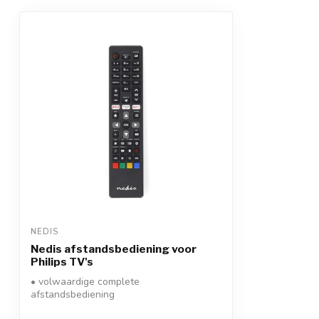
NEDIS
Nedis afstandsbediening voor
Philips TV's
• volwaardige complete
afstandsbediening
• werkt met alle Philps TV's