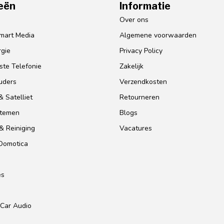
eën
Informatie
o
Over ons
mart Media
Algemene voorwaarden
gie
Privacy Policy
te Telefonie
Zakelijk
uders
Verzendkosten
 Satelliet
Retourneren
stemen
Blogs
& Reiniging
Vacatures
 Domotica
es
Car Audio