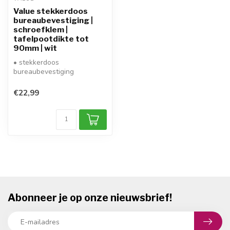
Value stekkerdoos
bureaubevestiging |
schroefklem |
tafelpootdikte tot
90mm | wit
• stekkerdoos
bureaubevestiging
• bevestiging bureau:
schroefklem
€22,99
• bevestiging ...
Abonneer je op onze nieuwsbrief!