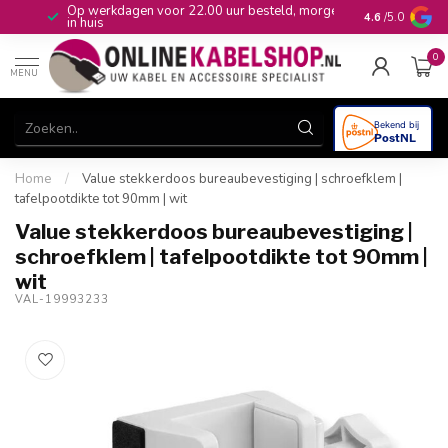
Op werkdagen voor 22.00 uur besteld, morgen
10+
jaar produ
4.6
/5.0
in huis
0
MENU
Home
/
Value stekkerdoos bureaubevestiging | schroefklem |
tafelpootdikte tot 90mm | wit
Value stekkerdoos bureaubevestiging |
schroefklem | tafelpootdikte tot 90mm |
wit
VAL-19993233