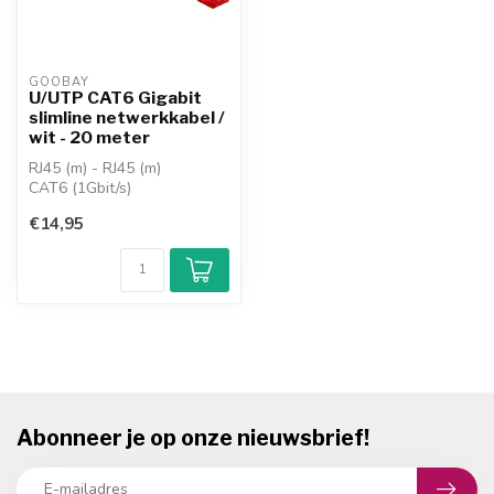
GOOBAY
U/UTP CAT6 Gigabit
slimline netwerkkabel /
wit - 20 meter
RJ45 (m) - RJ45 (m)
CAT6 (1Gbit/s)
koper AWG 30 / U/UTP
€14,95
extreem dunne flexibele ...
Abonneer je op onze nieuwsbrief!