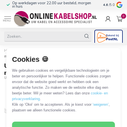
Op werkdagen voor 22.00 uur besteld, morgen
10+
jaar produ
4.6
/5.0
in huis
0
MENU
Home
/
U/UTP CAT6 Gigabit slimline netwerkkabel / wit - 20
meter
Cookies 🍪
U/UTP CAT6 Gigabit slimline
We gebruiken cookies en vergelijkbare technologieën om je
netwerkkabel / wit - 20 meter
beter en persoonlijker te helpen. Functionele cookies zorgen
UTPS-C6-W20
ervoor dat de website goed werkt en hebben ook een
analytische functie. Zo maken we de website elke dag een
beetje beter. Wil je meer weten? Lees dan onze
cookie- en
privacyverklaring
.
Klik op ‘Oké’ om te accepteren. Als je kiest voor
‘weigeren’
,
plaatsen we alleen functionele cookies.