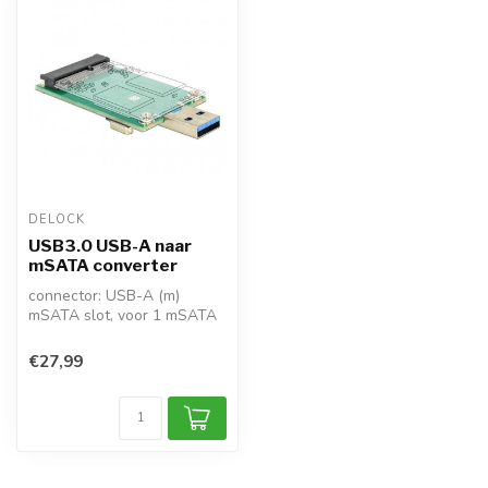
DELOCK
USB3.0 USB-A naar
mSATA converter
connector: USB-A (m)
mSATA slot, voor 1 mSATA
SSD
voor format mSATA full size
€27,99