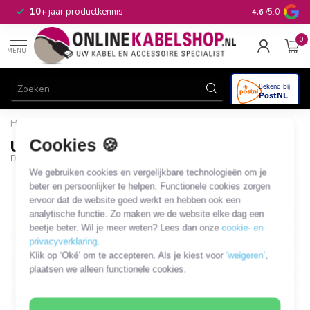
n
10+
jaar productkennis
4.6
/5.0
0
MENU
Home
/
USB3.0 USB-A naar mSATA converter
Cookies 🍪
USB3.0 USB-A naar mSATA converter
DLCK-62681
We gebruiken cookies en vergelijkbare technologieën om je
beter en persoonlijker te helpen. Functionele cookies zorgen
ervoor dat de website goed werkt en hebben ook een
analytische functie. Zo maken we de website elke dag een
beetje beter. Wil je meer weten? Lees dan onze
cookie- en
privacyverklaring
.
Klik op ‘Oké’ om te accepteren. Als je kiest voor
‘weigeren’
,
plaatsen we alleen functionele cookies.