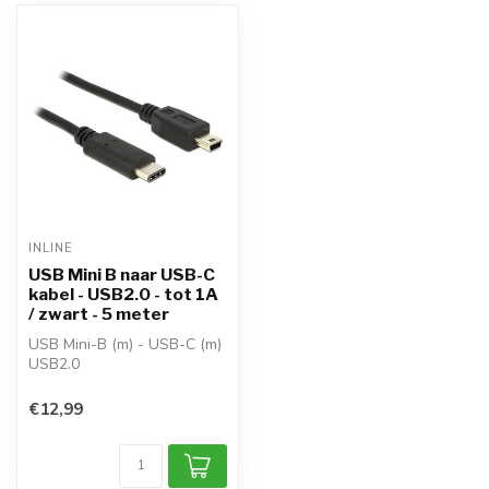
INLINE
USB Mini B naar USB-C
kabel - USB2.0 - tot 1A
/ zwart - 5 meter
USB Mini-B (m) - USB-C (m)
USB2.0
aders: Vertind koper
AWG: 28/23 AWG
€12,99
data tot 4...