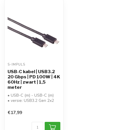
S-IMPULS
USB-C kabel | USB3.2
20 Gbps | PD 100W | 4K
60Hz | zwart | 1,5
meter
• USB-C (m) - USB-C (m)
• versie: USB3.2 Gen 2x2
• data: tot 20Gbit/s
• video...
€17,99