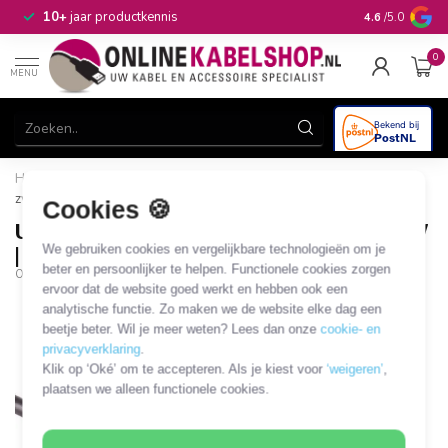
n
10+
jaar productkennis
4.6
/5.0
0
MENU
Home
/
USB-C kabel | USB3.2 20 Gbps | PD 100W | 4K 60Hz |
zwart | 1,5 meter
Cookies 🍪
USB-C kabel | USB3.2 20 Gbps | PD 100W
We gebruiken cookies en vergelijkbare technologieën om je
| 4K 60Hz | zwart | 1,5 meter
beter en persoonlijker te helpen. Functionele cookies zorgen
OKS-94165
ervoor dat de website goed werkt en hebben ook een
analytische functie. Zo maken we de website elke dag een
beetje beter. Wil je meer weten? Lees dan onze
cookie- en
privacyverklaring
.
Klik op ‘Oké’ om te accepteren. Als je kiest voor
‘weigeren’
,
plaatsen we alleen functionele cookies.